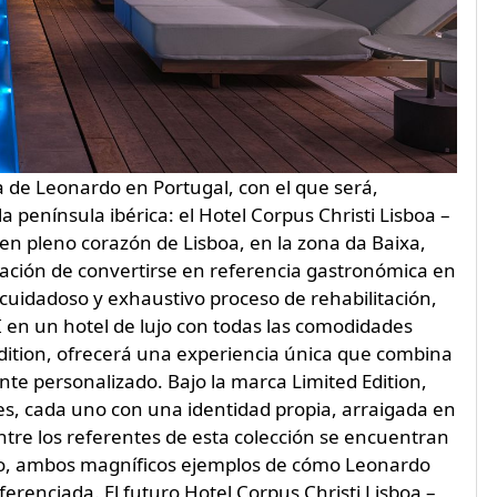
a de Leonardo en Portugal, con el que será,
a península ibérica: el Hotel Corpus Christi Lisboa –
 en pleno corazón de Lisboa, en la zona da Baixa,
ación de convertirse en referencia gastronómica en
n cuidadoso y exhaustivo proceso de rehabilitación,
 en un hotel de lujo con todas las comodidades
Edition, ofrecerá una experiencia única que combina
ente personalizado. Bajo la marca Limited Edition,
es, cada uno con una identidad propia, arraigada en
 Entre los referentes de esta colección se encuentran
rgo, ambos magníficos ejemplos de cómo Leonardo
ferenciada. El futuro Hotel Corpus Christi Lisboa –