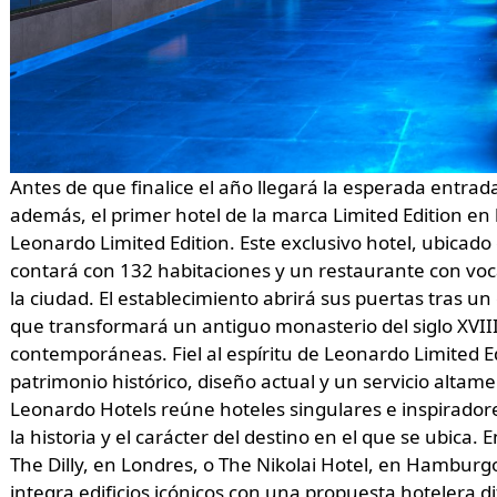
Antes de que finalice el año llegará la esperada entrad
además, el primer hotel de la marca Limited Edition en l
Leonardo Limited Edition. Este exclusivo hotel, ubicado
contará con 132 habitaciones y un restaurante con voc
la ciudad. El establecimiento abrirá sus puertas tras u
que transformará un antiguo monasterio del siglo XVIII
contemporáneas. Fiel al espíritu de Leonardo Limited 
patrimonio histórico, diseño actual y un servicio altam
Leonardo Hotels reúne hoteles singulares e inspirador
la historia y el carácter del destino en el que se ubica.
The Dilly, en Londres, o The Nikolai Hotel, en Hambu
integra edificios icónicos con una propuesta hotelera di