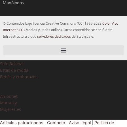
Monólogos
© Contenidos bajo licencia Creative Commons (CC) 1995-2022
Color Vivo
Internet, SLU
(Medios y Redes online). Otros contenidos se cita fuente.
Infraestructura cloud
servidores dedicados
de Stackscale.
Solo Recetas
Estás de moda
Bebés y embarazos
Amor.net
Mamuky
Mujeres.es
Artículos patrocinados
|
Contacto
|
Aviso Legal
|
Política de