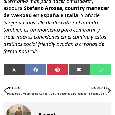
alternativa más para hacer amistades
”,
asegura
Stefano Arossa, country manager
de WeRoad en España e Italia
. Y añade,
“
viajar va más allá de descubrir el mundo,
también es un momento para compartir y
crear nuevas conexiones en el camino y estos
destinos social friendly ayudan a crearlas de
forma natural
”.
Compartir
Compartir
Compartir
Compartir
Compar
X
Facebook
Pinterest
Email
Whats
en
en
en
en
en
(Twitter)
Ant
Si
ANTERIOR
SIGUIENTE
Paradores y Maestres de Castilla y León: Campeones de España en Cocina y Repostería
6 destinos para conocer el espíritu de Arabia Saudí