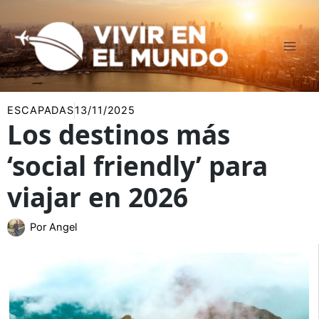
Ir
al
contenido
ESCAPADAS
13/11/2025
Los destinos más
‘social friendly’ para
viajar en 2026
Por
Angel