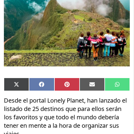
Compartir
Compartir
Compartir
Compartir
Compar
X
Facebook
Pinterest
Email
Whats
en
en
en
en
en
(Twitter)
Desde el portal Lonely Planet, han lanzado el
listado de 25 destinos que para ellos serán
los favoritos y que todo el mundo debería
tener en mente a la hora de organizar sus
viajes.