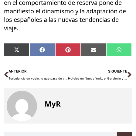
en el comportamiento de reserva pone de
manifiesto el dinamismo y la adaptación de
los españoles a las nuevas tendencias de
viaje.
Compartir
Compartir
Compartir
Compartir
Compar
X
Facebook
Pinterest
Email
Whats
en
en
en
en
en
(Twitter)
Ant
Si
ANTERIOR
SIGUIENTE
Turbulencia en vuelo: lo que pasa de verdad y cómo actuar
Hoteles en Nueva York: el Gershwin y el Gramercy Park
MyR
Buscar