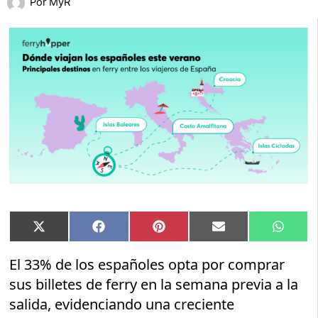
Por
MyR
Compartir
Compartir
Compartir
Compartir
Compar
X
Facebook
Pinterest
Email
Whats
en
en
en
en
en
(Twitter)
El 33% de los españoles opta por comprar
sus billetes de ferry en la semana previa a la
salida, evidenciando una creciente