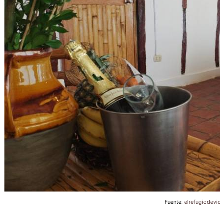
Fuente:
elrefugiodevi