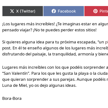
Compartir
Compartir
Compartir
Compartir
Comp
Comp
en
en
en
en
en
en
X (Twitter)
Facebook
Pint
¡Los lugares más increíbles! ¿Te imaginas estar en algu
pensado viajar? ¡No te puedes perder estos sitios!
Si quieres alguna idea para tu próxima escapada, “un
p
post. En él te enseño algunos de los lugares más increíb
disfrutando del paisaje, la tranquilidad, armonía y biene
Lugares más increíbles con los que podéis sorprender 
“San Valentín”. Para los que les gusta la playa o la ciu
que quieran sorprender a sus parejas. Aunque podéis r
Luna de Miel, yo os dejo algunas ideas.
Bora-Bora