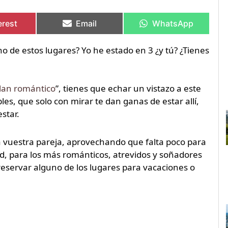
artir
artir
Compartir
Compartir
Compartir
Compartir
en
en
en
en
erest
Email
WhatsApp
no de estos lugares? Yo he estado en 3 ¿y tú? ¿Tienes
lan romántico
”, tienes que echar un vistazo a este
les, que solo con mirar te dan ganas de estar allí,
star.
a vuestra pareja, aprovechando que falta poco para
dad, para los más románticos, atrevidos y soñadores
eservar alguno de los lugares para vacaciones o