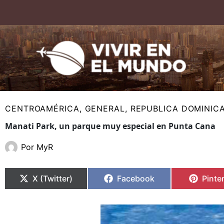
Ir
al
contenido
CENTROAMÉRICA
,
GENERAL
,
REPUBLICA DOMINIC
Manati Park, un parque muy especial en Punta Cana
Por
MyR
Compartir
Compartir
Compartir
Compartir
Compa
Compa
en
en
en
en
en
en
X (Twitter)
Facebook
Pinte