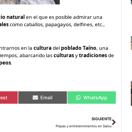
cio natural
en el que es posible admirar una
ales
como caballos, papagayos, delfines, etc.,
trarnos en la
cultura
del
poblado Taíno
, una
tiempos, abarcando las
culturas
y
tradiciones
de
peos
.
rest
Email
WhatsApp
Sigu
SIGUIENTE
Playas y entretenimientos en Salou