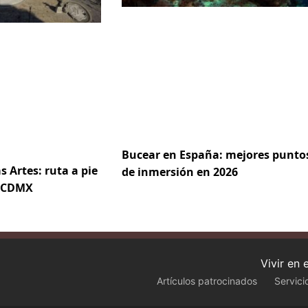
Bucear en España: mejores punto
s Artes: ruta a pie
de inmersión en 2026
e CDMX
Vivir en
Artículos patrocinados
Servici