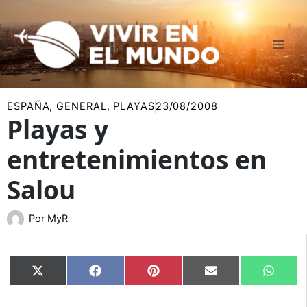
Ir
al
contenido
ESPAÑA
,
GENERAL
,
PLAYAS
23/08/2008
Playas y
entretenimientos en
Salou
Por
MyR
Compartir
Compartir
Compartir
Compartir
Compar
X
Facebook
Pinterest
Email
Whats
en
en
en
en
en
(Twitter)