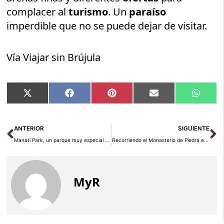
complacer al
turismo
. Un
paraíso
imperdible que no se puede dejar de visitar.
Vía Viajar sin Brújula
Compartir
Compartir
Compartir
Compartir
Compar
X
Facebook
Pinterest
Email
Whats
en
en
en
en
en
(Twitter)
Ant
Si
ANTERIOR
SIGUIENTE
Manati Park, un parque muy especial en Punta Cana
Recorriendo el Monasterio de Piedra en Zaragoza
MyR