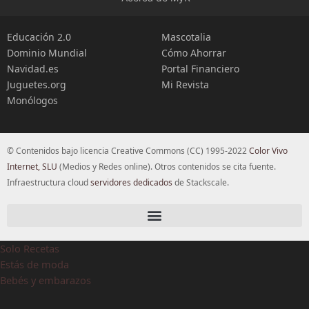
Educación 2.0
Mascotalia
Dominio Mundial
Cómo Ahorrar
Navidad.es
Portal Financiero
Juguetes.org
Mi Revista
Monólogos
© Contenidos bajo licencia Creative Commons (CC) 1995-2022
Color Vivo
Internet, SLU
(Medios y Redes online). Otros contenidos se cita fuente.
Infraestructura cloud
servidores dedicados
de Stackscale.
Solo Recetas
Estás de moda
Bebés y embarazos