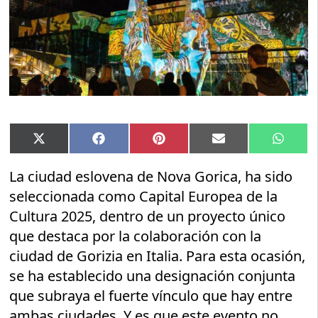
Compartir
Compartir
Compartir
Compartir
Compar
X
Facebook
Pinterest
Email
Whats
en
en
en
en
en
(Twitter)
La ciudad eslovena de Nova Gorica, ha sido
seleccionada como Capital Europea de la
Cultura 2025, dentro de un proyecto único
que destaca por la colaboración con la
ciudad de Gorizia en Italia. Para esta ocasión,
se ha establecido una designación conjunta
que subraya el fuerte vínculo que hay entre
ambas ciudades. Y es que este evento no