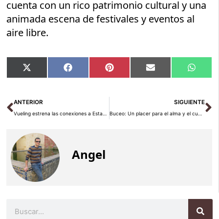
cuenta con un rico patrimonio cultural y una
animada escena de festivales y eventos al
aire libre.
Compartir
Compartir
Compartir
Compartir
Compar
X
Facebook
Pinterest
Email
Whats
en
en
en
en
en
(Twitter)
Ant
Si
ANTERIOR
SIGUIENTE
Vueling estrena las conexiones a Estambul y Tromsø desde Barcelona este invierno
Buceo: Un placer para el alma y el cuerpo
Angel
Buscar