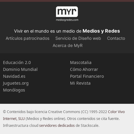
Medios y Redes
Vivir en el mundo es un medio de
Artículos patrocinados
Servicio de Diseño web
Contacto
Acerca de MyR
Educación 2.0
Mascotalia
Dominio Mundial
Cómo Ahorrar
Navidad.es
Portal Financiero
Juguetes.org
Mi Revista
Monólogos
© Contenidos bajo licencia Creative Commons (CC) 1995-2022
Color Vivo
Internet, SLU
(Medios y Redes online). Otros contenidos se cita fuente.
Infraestructura cloud
servidores dedicados
de Stackscale.