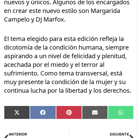
nuevos y únicos. Algunos de los encargados
en crear este nuevo estilo son Margarida
Campelo y DJ Marfox.
El tema elegido para esta edición refleja la
dicotomía de la condición humana, siempre
aspirando a un nivel de felicidad y plenitud,
acechada por el miedo y el terror al
sufrimiento. Como tema transversal, está
muy presente la condición de la mujer y su
continua lucha por la libertad y los derechos.
Compartir
Compartir
Compartir
Compartir
Compar
X
Facebook
Pinterest
Email
Whats
en
en
en
en
en
(Twitter)
Ant
Si
ANTERIOR
SIGUIENTE