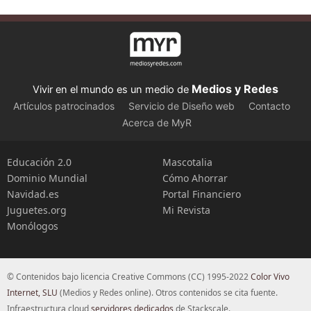
Medios y Redes
Vivir en el mundo es un medio de
Artículos patrocinados
Servicio de Diseño web
Contacto
Acerca de MyR
Educación 2.0
Mascotalia
Dominio Mundial
Cómo Ahorrar
Navidad.es
Portal Financiero
Juguetes.org
Mi Revista
Monólogos
© Contenidos bajo licencia Creative Commons (CC) 1995-2022
Color Vivo
Internet, SLU
(Medios y Redes online). Otros contenidos se cita fuente.
Infraestructura cloud
servidores dedicados
de Stackscale.