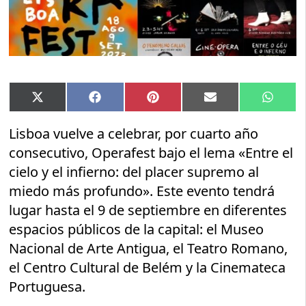
Compartir
Compartir
Compartir
Compartir
Compar
X
Facebook
Pinterest
Email
Whats
en
en
en
en
en
(Twitter)
Lisboa vuelve a celebrar, por cuarto año
consecutivo, Operafest bajo el lema «Entre el
cielo y el infierno: del placer supremo al
miedo más profundo». Este evento tendrá
lugar hasta el 9 de septiembre en diferentes
espacios públicos de la capital: el Museo
Nacional de Arte Antigua, el Teatro Romano,
el Centro Cultural de Belém y la Cinemateca
Portuguesa.