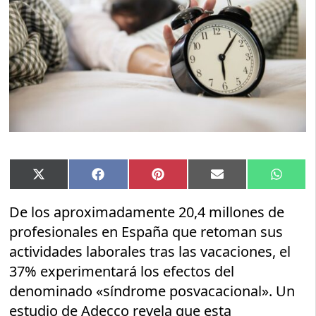
Compartir
Compartir
Compartir
Compartir
Compar
X
Facebook
Pinterest
Email
Whats
en
en
en
en
en
(Twitter)
De los aproximadamente 20,4 millones de
profesionales en España que retoman sus
actividades laborales tras las vacaciones, el
37% experimentará los efectos del
denominado «síndrome posvacacional». Un
estudio de Adecco revela que esta