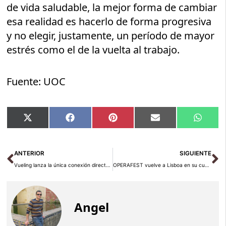
de vida saludable, la mejor forma de cambiar
esa realidad es hacerlo de forma progresiva
y no elegir, justamente, un período de mayor
estrés como el de la vuelta al trabajo.
Fuente: UOC
Compartir
Compartir
Compartir
Compartir
Compar
X
Facebook
Pinterest
Email
Whats
en
en
en
en
en
(Twitter)
Ant
Si
ANTERIOR
SIGUIENTE
Vueling lanza la única conexión directa entre España y Sharm el-Sheij
OPERAFEST vuelve a Lisboa en su cuarta edición
Angel