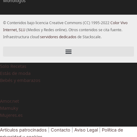
Monólogos
© Contenidos bajo licencia Creative Commons (CC) 1995-2022
Color Vivo
Internet, SLU
(Medios y Redes online). Otros contenidos se cita fuente.
Infraestructura cloud
servidores dedicados
de Stackscale.
Solo Recetas
Estás de moda
Bebés y embarazos
Amor.net
Mamuky
Mujeres.es
Artículos patrocinados
|
Contacto
|
Aviso Legal
|
Política de