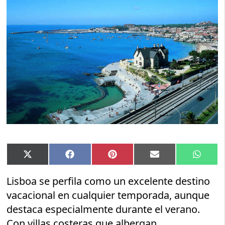
Compartir
Compartir
Compartir
Compartir
Compar
X
Facebook
Pinterest
Email
Whats
en
en
en
en
en
(Twitter)
Lisboa se perfila como un excelente destino
vacacional en cualquier temporada, aunque
destaca especialmente durante el verano.
Con villas costeras que albergan