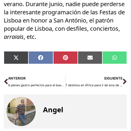
verano. Durante junio, nadie puede perderse
la interesante programación de las Festas de
Lisboa en honor a San António, el patrón
popular de Lisboa, con desfiles, conciertos,
arraiais
, etc.
Compartir
Compartir
Compartir
Compartir
Compar
X
Facebook
Pinterest
Email
Whats
en
en
en
en
en
(Twitter)
Ant
Si
ANTERIOR
SIGUIENTE
6 planes gastro perfectos para el buen tiempo
7 destinos en África para ir de luna de miel
Angel