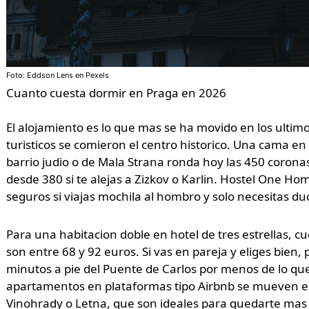
Foto: Eddson Lens en Pexels
Cuanto cuesta dormir en Praga en 2026
El alojamiento es lo que mas se ha movido en los ulti
turisticos se comieron el centro historico. Una cama e
barrio judio o de Mala Strana ronda hoy las 450 coron
desde 380 si te alejas a Zizkov o Karlin. Hostel One Ho
seguros si viajas mochila al hombro y solo necesitas duc
Para una habitacion doble en hotel de tres estrellas, c
son entre 68 y 92 euros. Si vas en pareja y eliges bien
minutos a pie del Puente de Carlos por menos de lo que
apartamentos en plataformas tipo Airbnb se mueven e
Vinohrady o Letna, que son ideales para quedarte mas 