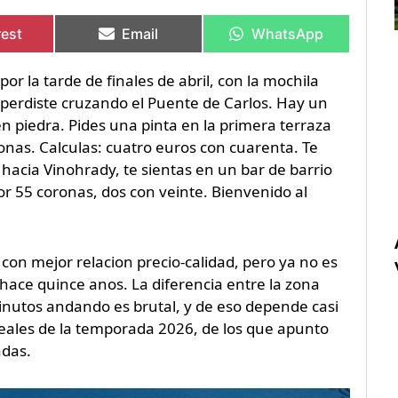
rtir
rtir
Compartir
Compartir
Compartir
Compartir
en
en
en
en
rest
Email
WhatsApp
or la tarde de finales de abril, con la mochila
 perdiste cruzando el Puente de Carlos. Hay un
en piedra. Pides una pinta en la primera terraza
ronas. Calculas: cuatro euros con cuarenta. Te
hacia Vinohrady, te sientas en un bar de barrio
por 55 coronas, dos con veinte. Bienvenido al
con mejor relacion precio-calidad, pero ya no es
 hace quince anos. La diferencia entre la zona
 minutos andando es brutal, y de eso depende casi
eales de la temporada 2026, de los que apunto
adas.