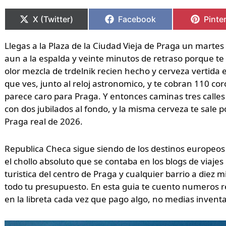
Compartir
Compartir
Compartir
Compartir
Compa
Compa
en
en
en
en
en
en
X (Twitter)
Facebook
Pinte
Llegas a la Plaza de la Ciudad Vieja de Praga un martes p
aun a la espalda y veinte minutos de retraso porque te
olor mezcla de trdelnik recien hecho y cerveza vertida 
que ves, junto al reloj astronomico, y te cobran 110 co
parece caro para Praga. Y entonces caminas tres calles 
con dos jubilados al fondo, y la misma cerveza te sale 
Praga real de 2026.
Republica Checa sigue siendo de los destinos europeos 
el chollo absoluto que se contaba en los blogs de viajes
turistica del centro de Praga y cualquier barrio a diez
todo tu presupuesto. En esta guia te cuento numeros r
en la libreta cada vez que pago algo, no medias invent