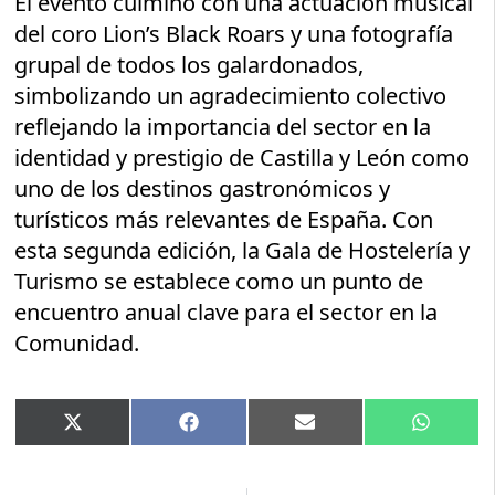
El evento culminó con una actuación musical
del coro Lion’s Black Roars y una fotografía
grupal de todos los galardonados,
simbolizando un agradecimiento colectivo
reflejando la importancia del sector en la
identidad y prestigio de Castilla y León como
uno de los destinos gastronómicos y
turísticos más relevantes de España. Con
esta segunda edición, la Gala de Hostelería y
Turismo se establece como un punto de
encuentro anual clave para el sector en la
Comunidad.
Compartir
Compartir
Compartir
Compart
X
Facebook
Email
WhatsA
en
en
en
en
(Twitter)