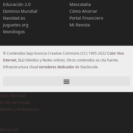
Educación 2.0
Mascotalia
Dominio Mundial
Cómo Ahorrar
Navidad.es
Portal Financiero
Juguetes.org
Mi Revista
Monólogos
© Contenidos bajo licencia Creative Commons (CC) 1995-2022
Color Vivo
Internet, SLU
(Medios y Redes online). Otros contenidos se cita fuente.
Infraestructura cloud
servidores dedicados
de Stackscale.
Solo Recetas
Estás de moda
Bebés y embarazos
Amor.net