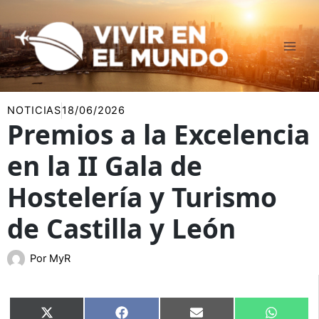
Ir
al
contenido
NOTICIAS
18/06/2026
Premios a la Excelencia
en la II Gala de
Hostelería y Turismo
de Castilla y León
Por
MyR
Compartir
Compartir
Compartir
Compart
X
Facebook
Email
WhatsA