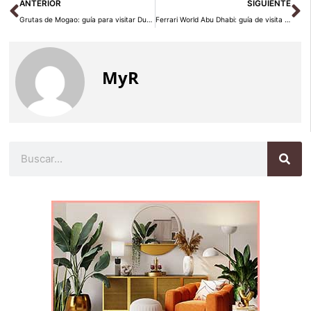
Ant
Si
ANTERIOR
SIGUIENTE
Grutas de Mogao: guía para visitar Dunhuang en 2026
Ferrari World Abu Dhabi: guía de visita 2026
MyR
Buscar