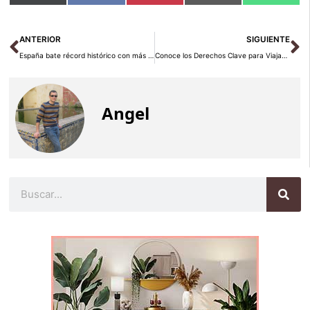
en
en
en
en
en
(Twitter)
Ant
Si
ANTERIOR
SIGUIENTE
España bate récord histórico con más de 100 millones de turistas
Conoce los Derechos Clave para Viajar en Avión en Familia Este Verano con AirHelp
Angel
Buscar