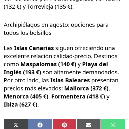
(132 €) y Torrevieja (135 €).
Archipiélagos en agosto: opciones para
todos los bolsillos
Las
Islas Canarias
siguen ofreciendo una
excelente relación calidad-precio. Destinos
como
Maspalomas (140 €)
y
Playa del
Inglés (193 €)
son altamente demandados.
Por otro lado, las
Islas Baleares
presentan
precios más elevados:
Mallorca (372 €)
,
Menorca (405 €)
,
Formentera (418 €)
y
Ibiza (627 €)
.
Compartir
Compartir
Compartir
Compartir
Compar
X
Facebook
Pinterest
Email
Whats