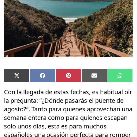
Compartir
Compartir
Compartir
Compartir
Compar
X
Facebook
Pinterest
Email
Whats
en
en
en
en
en
(Twitter)
Con la llegada de estas fechas, es habitual oír
la pregunta: “¿Dónde pasarás el puente de
agosto?”. Tanto para quienes aprovechan una
semana entera como para quienes escapan
solo unos días, esta es para muchos
españoles una ocasión perfecta para romper