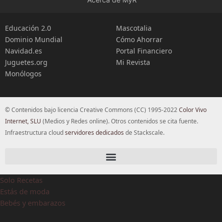
Educación 2.0
Mascotalia
Dominio Mundial
Cómo Ahorrar
Navidad.es
Portal Financiero
Juguetes.org
Mi Revista
Monólogos
© Contenidos bajo licencia Creative Commons (CC) 1995-2022
Color Vivo
Internet, SLU
(Medios y Redes online). Otros contenidos se cita fuente.
Infraestructura cloud
servidores dedicados
de Stackscale.
Solo Recetas
Estás de moda
Bebés y embarazos