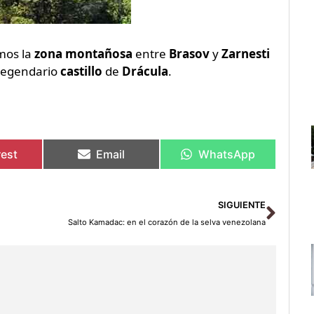
mos la
zona montañosa
entre
Brasov
y
Zarnesti
 legendario
castillo
de
Drácula
.
rest
Email
WhatsApp
Sigu
SIGUIENTE
Salto Kamadac: en el corazón de la selva venezolana