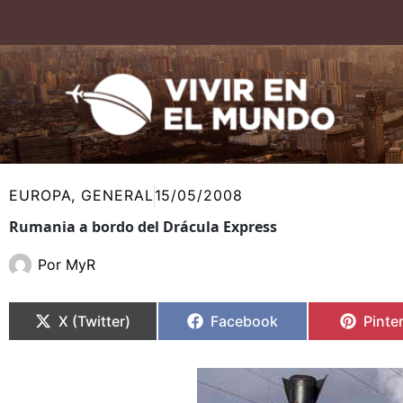
Ir
al
contenido
EUROPA
,
GENERAL
15/05/2008
Rumania a bordo del Drácula Express
Por
MyR
Compartir
Compartir
Compartir
Compartir
Compa
Compa
en
en
en
en
en
en
X (Twitter)
Facebook
Pinte