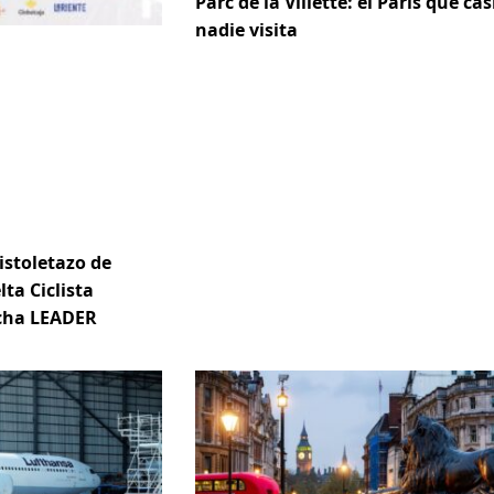
Parc de la Villette: el París que cas
nadie visita
istoletazo de
lta Ciclista
ncha LEADER