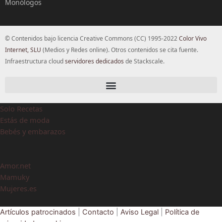
Monólogos
© Contenidos bajo licencia Creative Commons (CC) 1995-2022
Color Vivo
Internet, SLU
(Medios y Redes online). Otros contenidos se cita fuente.
Infraestructura cloud
servidores dedicados
de Stackscale.
Solo Recetas
Estás de moda
Bebés y embarazos
Amor.net
Mamuky
Mujeres.es
Artículos patrocinados
|
Contacto
|
Aviso Legal
|
Política de