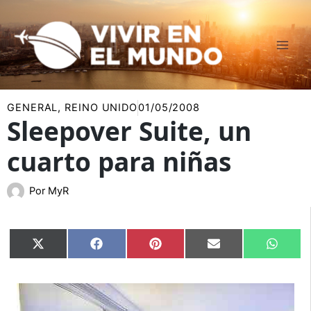
Ir
al
contenido
GENERAL
,
REINO UNIDO
01/05/2008
Sleepover Suite, un
cuarto para niñas
Por
MyR
Compartir
Compartir
Compartir
Compartir
Compar
X
Facebook
Pinterest
Email
Whats
en
en
en
en
en
(Twitter)