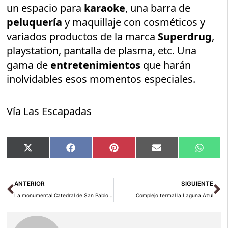
un espacio para
karaoke
, una barra de
peluquería
y maquillaje con cosméticos y
variados productos de la marca
Superdrug
,
playstation, pantalla de plasma, etc. Una
gama de
entretenimientos
que harán
inolvidables esos momentos especiales.
Vía Las Escapadas
Compartir
Compartir
Compartir
Compartir
Compar
X
Facebook
Pinterest
Email
Whats
en
en
en
en
en
(Twitter)
Ant
Si
ANTERIOR
SIGUIENTE
La monumental Catedral de San Pablo en Londres
Complejo termal la Laguna Azul