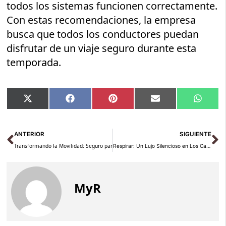
todos los sistemas funcionen correctamente.
Con estas recomendaciones, la empresa
busca que todos los conductores puedan
disfrutar de un viaje seguro durante esta
temporada.
Compartir
Compartir
Compartir
Compartir
Compar
X
Facebook
Pinterest
Email
Whats
en
en
en
en
en
(Twitter)
Ant
Si
ANTERIOR
SIGUIENTE
Transformando la Movilidad: Seguro para Coches de Alquiler Simplificado en la Protec
Respirar: Un Lujo Silencioso en Los Cabos
MyR