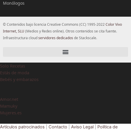
Monólogos
© Contenidos bajo licencia Creative Commons (CC) 1995-2022
Color Vivo
Internet, SLU
(Medios y Redes online). Otros contenidos se cita fuente.
Infraestructura cloud
servidores dedicados
de Stackscale.
Solo Recetas
Estás de moda
Bebés y embarazos
Amor.net
Mamuky
Mujeres.es
Artículos patrocinados
|
Contacto
|
Aviso Legal
|
Política de