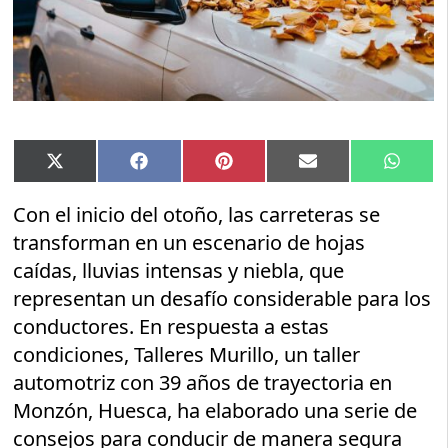
Compartir
Compartir
Compartir
Compartir
Compar
X
Facebook
Pinterest
Email
Whats
en
en
en
en
en
(Twitter)
Con el inicio del otoño, las carreteras se
transforman en un escenario de hojas
caídas, lluvias intensas y niebla, que
representan un desafío considerable para los
conductores. En respuesta a estas
condiciones, Talleres Murillo, un taller
automotriz con 39 años de trayectoria en
Monzón, Huesca, ha elaborado una serie de
consejos para conducir de manera segura