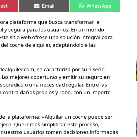
en
en
en
en
rest
Email
WhatsApp
ra plataforma que busca transformar la
cil y segura para los usuarios. En un mundo
ste sitio web ofrece una solución integral para
del coche de alquiler, adaptándolo a las
ealquiler.com, se caracteriza por su diseño
 a las mejores coberturas y emitir su seguro en
esporádico o una necesidad regular. Entre las
ón contra daños propios y robo, con un importe
de la plataforma: «Alquilar un coche puede ser
njero. Queremos simplificar este proceso,
e nuestros usuarios tomen decisiones informadas