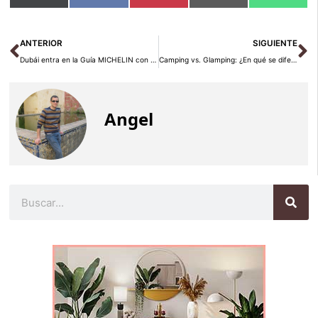
en
en
en
en
en
(Twitter)
Ant
Si
ANTERIOR
SIGUIENTE
Dubái entra en la Guía MICHELIN con 11 restaurantes con estrellas
Camping vs. Glamping: ¿En qué se diferencian?
Angel
Buscar