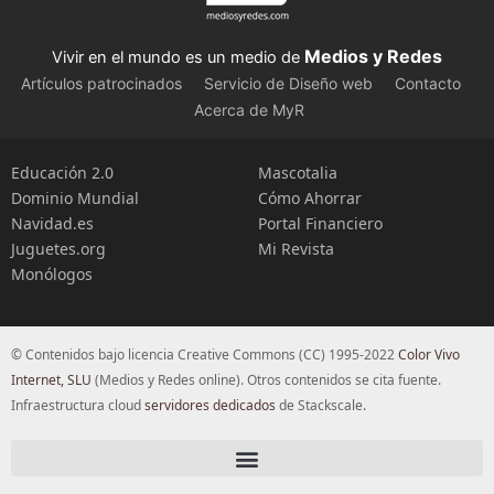
Medios y Redes
Vivir en el mundo es un medio de
Artículos patrocinados
Servicio de Diseño web
Contacto
Acerca de MyR
Educación 2.0
Mascotalia
Dominio Mundial
Cómo Ahorrar
Navidad.es
Portal Financiero
Juguetes.org
Mi Revista
Monólogos
© Contenidos bajo licencia Creative Commons (CC) 1995-2022
Color Vivo
Internet, SLU
(Medios y Redes online). Otros contenidos se cita fuente.
Infraestructura cloud
servidores dedicados
de Stackscale.