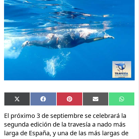
Compartir
Compartir
Compartir
Compartir
Compar
X
Facebook
Pinterest
Email
Whats
en
en
en
en
en
(Twitter)
El próximo 3 de septiembre se celebrará la
segunda edición de la travesía a nado más
larga de España, y una de las más largas de