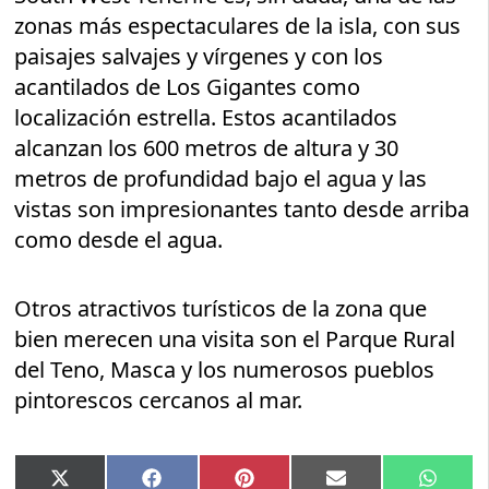
zonas más espectaculares de la isla, con sus
paisajes salvajes y vírgenes y con los
acantilados de Los Gigantes como
localización estrella. Estos acantilados
alcanzan los 600 metros de altura y 30
metros de profundidad bajo el agua y las
vistas son impresionantes tanto desde arriba
como desde el agua.
Otros atractivos turísticos de la zona que
bien merecen una visita son el Parque Rural
del Teno, Masca y los numerosos pueblos
pintorescos cercanos al mar.
Compartir
Compartir
Compartir
Compartir
Compar
X
Facebook
Pinterest
Email
Whats