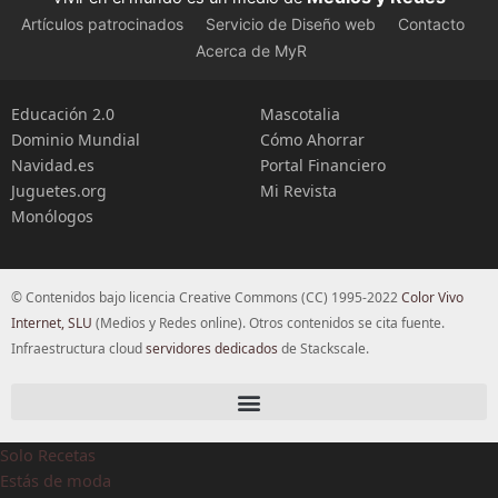
Artículos patrocinados
Servicio de Diseño web
Contacto
Acerca de MyR
Educación 2.0
Mascotalia
Dominio Mundial
Cómo Ahorrar
Navidad.es
Portal Financiero
Juguetes.org
Mi Revista
Monólogos
© Contenidos bajo licencia Creative Commons (CC) 1995-2022
Color Vivo
Internet, SLU
(Medios y Redes online). Otros contenidos se cita fuente.
Infraestructura cloud
servidores dedicados
de Stackscale.
Solo Recetas
Estás de moda