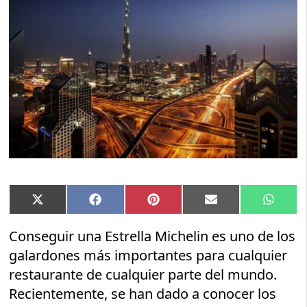
Compartir
Compartir
Compartir
Compartir
Compar
X
Facebook
Pinterest
Email
Whats
en
en
en
en
en
(Twitter)
Conseguir una Estrella Michelin es uno de los
galardones más importantes para cualquier
restaurante de cualquier parte del mundo.
Recientemente, se han dado a conocer los