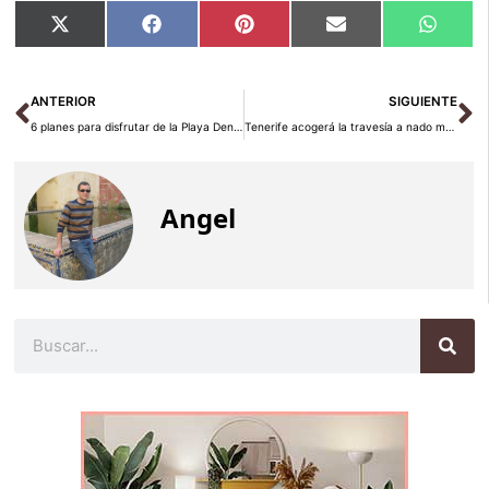
Compartir
Compartir
Compartir
Compartir
Compar
X
Facebook
Pinterest
Email
Whats
en
en
en
en
en
(Twitter)
Ant
Si
ANTERIOR
SIGUIENTE
6 planes para disfrutar de la Playa Den Bossa, la más famosa de Ibiza
Tenerife acogerá la travesía a nado más larga de España
Angel
Buscar