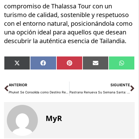
compromiso de Thalassa Tour con un
turismo de calidad, sostenible y respetuoso
con el entorno natural, posicionándola como
una opción ideal para aquellos que desean
descubrir la auténtica esencia de Tailandia.
Compartir
Compartir
Compartir
Compartir
Compar
X
Facebook
Pinterest
Email
Whats
en
en
en
en
en
(Twitter)
Ant
Si
ANTERIOR
SIGUIENTE
Phuket Se Consolida como Destino Residencial Internacional Seguro para Familias de Todo el Mundo
Pastrana Renueva Su Semana Santa: Tradición, Devoción y Reflejo de Recogimiento
MyR