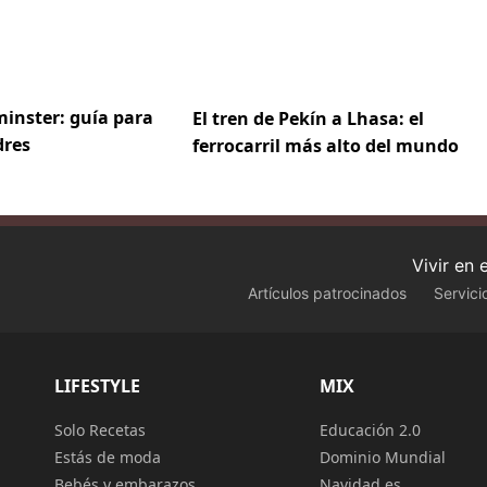
inster: guía para
El tren de Pekín a Lhasa: el
dres
ferrocarril más alto del mundo
Vivir en
Artículos patrocinados
Servici
LIFESTYLE
MIX
Solo Recetas
Educación 2.0
Estás de moda
Dominio Mundial
Bebés y embarazos
Navidad.es