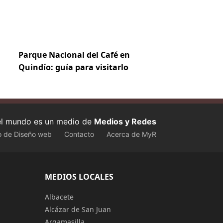
Parque Nacional del Café en
Quindío: guía para visitarlo
 el mundo es un medio de
Medios y Redes
o de Diseño web
Contacto
Acerca de MyR
MEDIOS LOCALES
Albacete
Alcázar de San Juan
Argamasilla