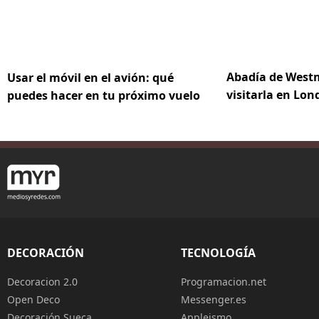
Abadía de Westm
Usar el móvil en el avión: qué
visitarla en Lon
puedes hacer en tu próximo vuelo
DECORACIÓN
TECNOLOGÍA
Decoracion 2.0
Programacion.net
Open Deco
Messenger.es
Decoración Sueca
Appleismo