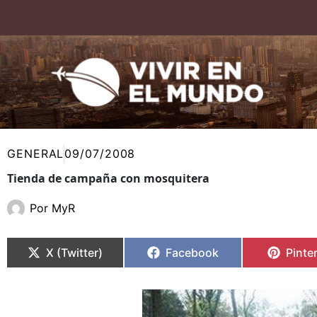
Ir
al
contenido
GENERAL
09/07/2008
Tienda de campaña con mosquitera
Por
MyR
Compartir
Compartir
Compartir
Compartir
Compa
Compa
en
en
en
en
en
en
X (Twitter)
Facebook
Pinte