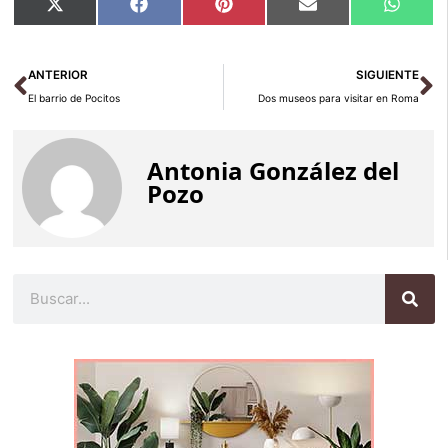
Compartir
Compartir
Compartir
Compartir
Compar
X
Facebook
Pinterest
Email
Whats
en
en
en
en
en
(Twitter)
Ant
Si
ANTERIOR
SIGUIENTE
El barrio de Pocitos
Dos museos para visitar en Roma
Antonia González del
Pozo
Buscar