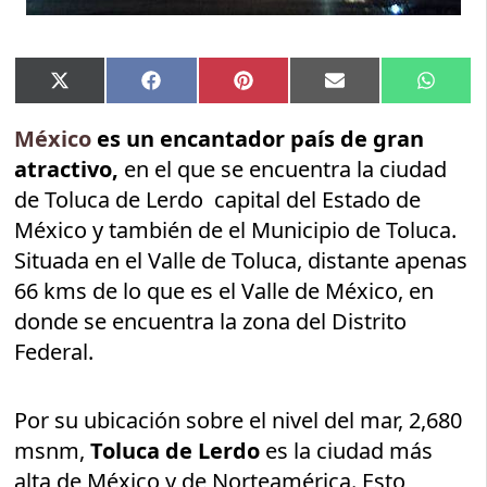
Compartir
Compartir
Compartir
Compartir
Compar
X
Facebook
Pinterest
Email
Whats
en
en
en
en
en
(Twitter)
México
es un encantador país de gran
atractivo,
en el que se encuentra la ciudad
de Toluca de Lerdo capital del Estado de
México y también de el Municipio de Toluca.
Situada en el Valle de Toluca, distante apenas
66 kms de lo que es el Valle de México, en
donde se encuentra la zona del Distrito
Federal.
Por su ubicación sobre el nivel del mar, 2,680
msnm,
Toluca de Lerdo
es la ciudad más
alta de México y de Norteamérica. Esto