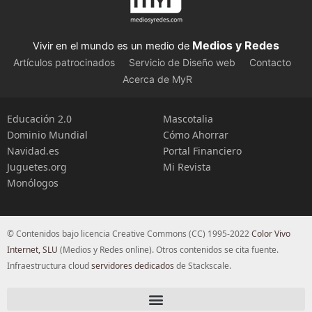
Medios y Redes
Vivir en el mundo es un medio de
Artículos patrocinados
Servicio de Diseño web
Contacto
Acerca de MyR
Educación 2.0
Mascotalia
Dominio Mundial
Cómo Ahorrar
Navidad.es
Portal Financiero
Juguetes.org
Mi Revista
Monólogos
© Contenidos bajo licencia Creative Commons (CC) 1995-2022
Color Vivo
Internet, SLU
(Medios y Redes online). Otros contenidos se cita fuente.
Infraestructura cloud
servidores dedicados
de Stackscale.