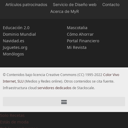
Artículos patrocinados
Servicio de Diseño web
Contacto
Acerca de MyR
Educación 2.0
Mascotalia
Dominio Mundial
Cómo Ahorrar
Navidad.es
Portal Financiero
Juguetes.org
Mi Revista
Monólogos
© Contenidos bajo licencia Creative Commons (CC) 1995-2022
Color Vivo
Internet, SLU
(Medios y Redes online). Otros contenidos se cita fuente.
Infraestructura cloud
servidores dedicados
de Stackscale.
Solo Recetas
Estás de moda