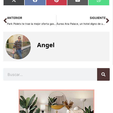
Compartir
Compartir
Compartir
Compartir
Compar
X
Facebook
Pinterest
Email
Whats
en
en
en
en
en
(Twitter)
Ant
Si
ANTERIOR
SIGUIENTE
Park Piolets te trae la mejor oferta gastronómica para saborear estas Navidades
Áurea Ana Palace, un hotel digno de una emperatriz
Angel
Buscar