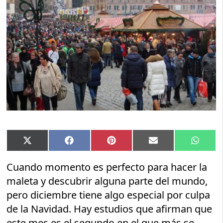
Compartir
Compartir
Compartir
Compartir
Compar
X
Facebook
Pinterest
Email
Whats
en
en
en
en
en
(Twitter)
Cuando momento es perfecto para hacer la
maleta y descubrir alguna parte del mundo,
pero diciembre tiene algo especial por culpa
de la Navidad. Hay estudios que afirman que
este mes es el segundo en el que más se