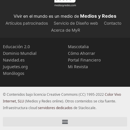
Medios y Redes
Vivir en el mundo es un medio de
Artículos patrocinados
Servicio de Diseño web
Contacto
Acerca de MyR
Educación 2.0
Mascotalia
Dominio Mundial
Cómo Ahorrar
Navidad.es
Portal Financiero
Juguetes.org
Mi Revista
Monólogos
© Contenidos bajo licencia Creative Commons (CC) 1995-2022
Color Vivo
Internet, SLU
(Medios y Redes online). Otros contenidos se cita fuente.
Infraestructura cloud
servidores dedicados
de Stackscale.