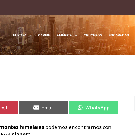
EUROPA
CARIBE
AMÉRICA
CRUCEROS
ESCAPADAS
rtir
rtir
Compartir
Compartir
Compartir
Compartir
en
en
en
en
rest
Email
WhatsApp
montes himalaias
podemos encontrarnos con
do el
planeta
.