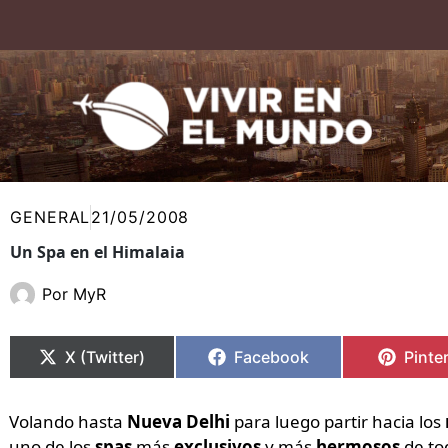
Ir
al
contenido
GENERAL
21/05/2008
Un Spa en el Himalaia
Por
MyR
Compartir
Compartir
Compartir
Compartir
Compa
Compa
en
en
en
en
en
en
X (Twitter)
Facebook
Pinte
Volando hasta
Nueva Delhi
para luego partir hacia los
uno de los
spas
más
exclusivos
y más
hermosos
de to