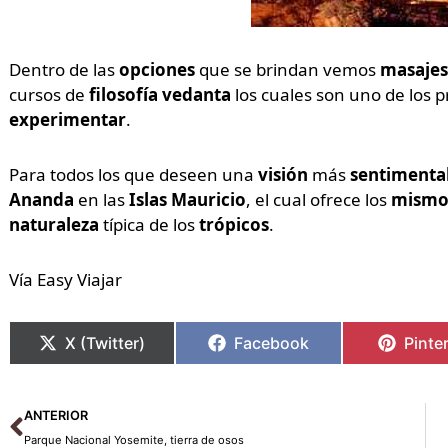
Dentro de las
opciones
que se brindan vemos
masaje
cursos de
filosofía vedanta
los cuales son uno de los 
experimentar
.
Para todos los que deseen una
visión
más
sentimenta
Ananda
en las
Islas Mauricio
, el cual ofrece los
mismos
naturaleza
típica de los
trópicos
.
Vía Easy Viajar
X (Twitter)
Facebook
Pinte
Ant
ANTERIOR
Parque Nacional Yosemite, tierra de osos