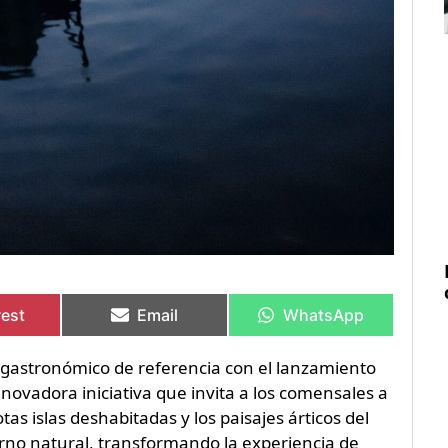
rtir
rtir
Compartir
Compartir
Compartir
Compartir
en
en
en
en
rest
Email
WhatsApp
 gastronómico de referencia con el lanzamiento
nnovadora iniciativa que invita a los comensales a
s islas deshabitadas y los paisajes árticos del
orno natural, transformando la experiencia de