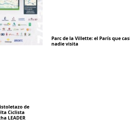
Parc de la Villette: el París que cas
nadie visita
istoletazo de
lta Ciclista
ncha LEADER