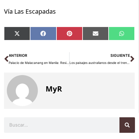
Vía Las Escapadas
Compartir
Compartir
Compartir
Compartir
Compar
X
Facebook
Pinterest
Email
Whats
en
en
en
en
en
(Twitter)
Ant
Si
ANTERIOR
SIGUIENTE
Palacio de Malacanang en Manila: Residencia Presidencial de Filipinas
Los paisajes australianos desde el tren Ghan
MyR
Buscar