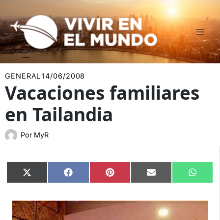
Ir
al
contenido
GENERAL
14/06/2008
Vacaciones familiares
en Tailandia
Por
MyR
Compartir
Compartir
Compartir
Compartir
Compar
X
Facebook
Pinterest
Email
Whats
en
en
en
en
en
(Twitter)