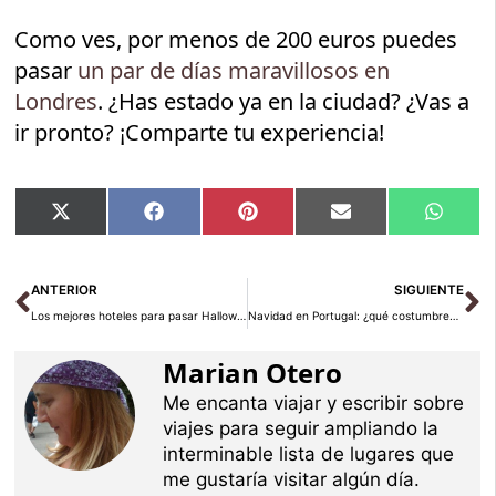
Como ves, por menos de 200 euros puedes
pasar
un par de días maravillosos en
Londres
. ¿Has estado ya en la ciudad? ¿Vas a
ir pronto? ¡Comparte tu experiencia!
Compartir
Compartir
Compartir
Compartir
Compar
X
Facebook
Pinterest
Email
Whats
en
en
en
en
en
(Twitter)
Ant
Si
ANTERIOR
SIGUIENTE
Los mejores hoteles para pasar Halloween ¡están embrujados!
Navidad en Portugal: ¿qué costumbres tienen?
Marian Otero
Me encanta viajar y escribir sobre
viajes para seguir ampliando la
interminable lista de lugares que
me gustaría visitar algún día.