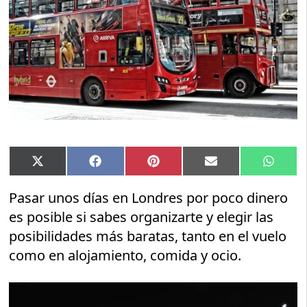
Compartir
Compartir
Compartir
Compartir
Compar
X
Facebook
Pinterest
Email
Whats
en
en
en
en
en
(Twitter)
Pasar unos días en Londres por poco dinero
es posible si sabes organizarte y elegir las
posibilidades más baratas, tanto en el vuelo
como en alojamiento, comida y ocio.