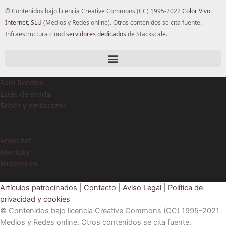
© Contenidos bajo licencia Creative Commons (CC) 1995-2022
Color Vivo
Internet, SLU
(Medios y Redes online). Otros contenidos se cita fuente.
Infraestructura cloud
servidores dedicados
de Stackscale.
Solo Recetas
Estás de moda
Bebés y embarazos
Amor.net
Mamuky
Mujeres.es
Artículos patrocinados
|
Contacto
|
Aviso Legal
|
Política de
privacidad y cookies
© Contenidos bajo licencia Creative Commons (CC) 1995-2021
Medios y Redes online. Otros contenidos se cita fuente.