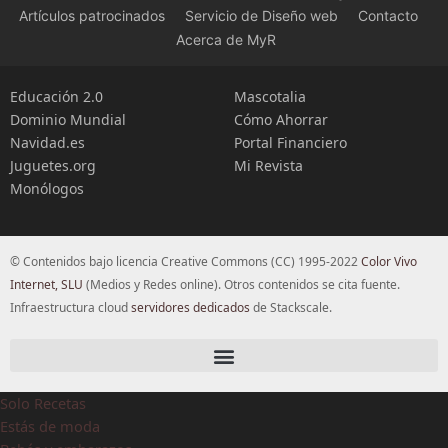
Artículos patrocinados
Servicio de Diseño web
Contacto
Acerca de MyR
Educación 2.0
Mascotalia
Dominio Mundial
Cómo Ahorrar
Navidad.es
Portal Financiero
Juguetes.org
Mi Revista
Monólogos
© Contenidos bajo licencia Creative Commons (CC) 1995-2022
Color Vivo
Internet, SLU
(Medios y Redes online). Otros contenidos se cita fuente.
Infraestructura cloud
servidores dedicados
de Stackscale.
Solo Recetas
Estás de moda