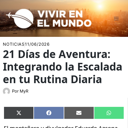
Ir
al
contenido
NOTICIAS
11/06/2026
21 Días de Aventura:
Integrando la Escalada
en tu Rutina Diaria
Por
MyR
Compartir
Compartir
Compartir
Compart
X
Facebook
Email
WhatsA
en
en
en
en
(Twitter)