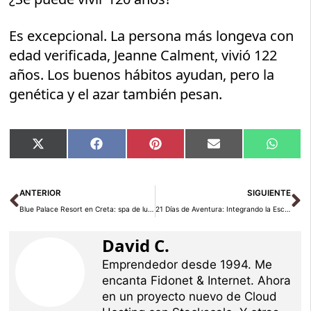
Es excepcional. La persona más longeva con
edad verificada, Jeanne Calment, vivió 122
años. Los buenos hábitos ayudan, pero la
genética y el azar también pesan.
Compartir
Compartir
Compartir
Compartir
Compar
X
Facebook
Pinterest
Email
Whats
en
en
en
en
en
(Twitter)
Ant
Si
ANTERIOR
SIGUIENTE
Blue Palace Resort en Creta: spa de lujo en Elounda
21 Días de Aventura: Integrando la Escalada en tu Rutina Diaria
David C.
Emprendedor desde 1994. Me
encanta Fidonet & Internet. Ahora
en un proyecto nuevo de Cloud