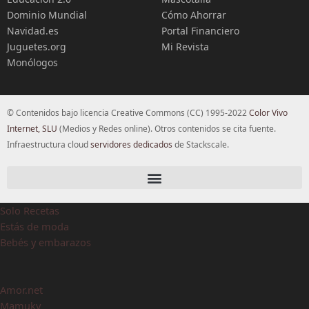
Dominio Mundial
Cómo Ahorrar
Navidad.es
Portal Financiero
Juguetes.org
Mi Revista
Monólogos
© Contenidos bajo licencia Creative Commons (CC) 1995-2022
Color Vivo
Internet, SLU
(Medios y Redes online). Otros contenidos se cita fuente.
Infraestructura cloud
servidores dedicados
de Stackscale.
Solo Recetas
Estás de moda
Bebés y embarazos
Amor.net
Mamuky