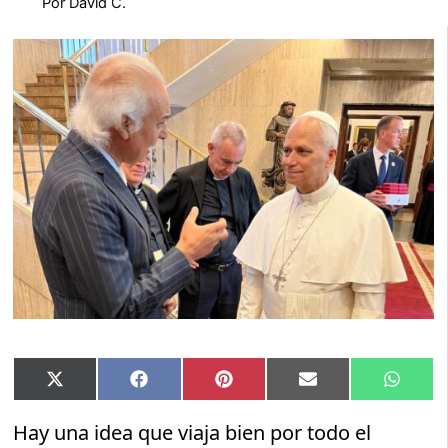
Por
David C.
Compartir
Compartir
Compartir
Compartir
Compar
X
Facebook
Pinterest
Email
Whats
en
en
en
en
en
(Twitter)
Hay una idea que viaja bien por todo el