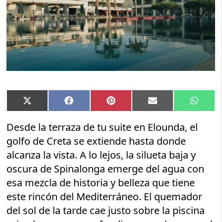
Compartir
Compartir
Compartir
Compartir
Compar
X
Facebook
Pinterest
Email
Whats
en
en
en
en
en
(Twitter)
Desde la terraza de tu suite en Elounda, el
golfo de Creta se extiende hasta donde
alcanza la vista. A lo lejos, la silueta baja y
oscura de Spinalonga emerge del agua con
esa mezcla de historia y belleza que tiene
este rincón del Mediterráneo. El quemador
del sol de la tarde cae justo sobre la piscina