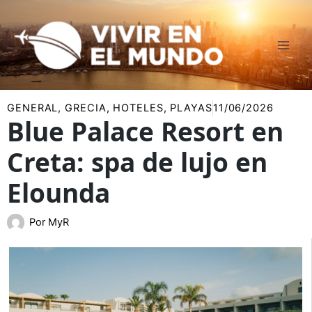
Ir
al
contenido
GENERAL
,
GRECIA
,
HOTELES
,
PLAYAS
11/06/2026
Blue Palace Resort en
Creta: spa de lujo en
Elounda
Por
MyR