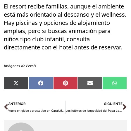
El resort recibe familias, aunque el ambiente
está más orientado al descanso y el wellness.
Hay piscinas y opciones de alojamiento
amplias, pero si buscas animación para
niños tipo club infantil, consulta
directamente con el hotel antes de reservar.
Imágenes de Pexels
Compartir
Compartir
Compartir
Compartir
Compar
X
Facebook
Pinterest
Email
Whats
en
en
en
en
en
(Twitter)
Ant
Si
ANTERIOR
SIGUIENTE
Vuelo en globo aerostático en Cataluña: guía y precios 2026
Los hábitos de longevidad del Papa León XIV: la receta de zona azul para vivir sano hasta los 120 años