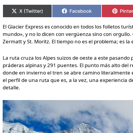
Compartir
Compartir
Compartir
Compartir
Compa
Compa
en
en
en
en
en
en
X (Twitter)
Facebook
Pinte
El Glacier Express es conocido en todos los folletos turí
mundo», y no lo dicen con vergüenza sino con orgullo.
Zermatt y St. Moritz. El tiempo no es el problema; es la
La ruta cruza los Alpes suizos de oeste a este pasando 
práderas alpinas y 291 puentes. El punto más alto del r
donde en invierno el tren se abre camino literalmente
el perfil de una ruta que es, a la vez, una experiencia 
detalle.