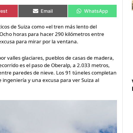
rtir
rtir
Compartir
Compartir
Compartir
Compartir
en
en
en
en
rest
Email
WhatsApp
sticos de Suiza como «el tren más lento del
 Ocho horas para hacer 290 kilómetros entre
 excusa para mirar por la ventana.
por valles glaciares, pueblos de casas de madera,
ecorrido es el paso de Oberalp, a 2.033 metros,
 entre paredes de nieve. Los 91 túneles completan
de ingeniería y una excusa para ver Suiza al