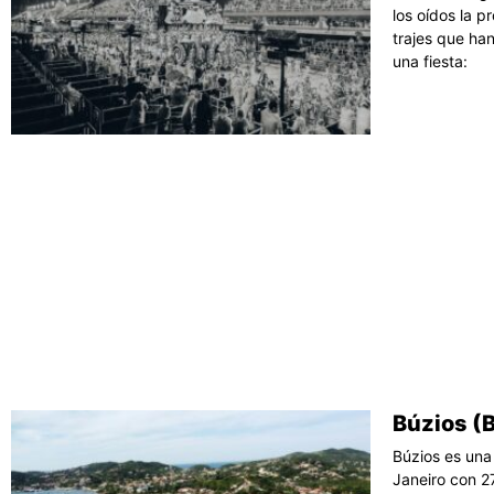
los oídos la 
trajes que ha
una fiesta:
Búzios (B
Búzios es una 
Janeiro con 27