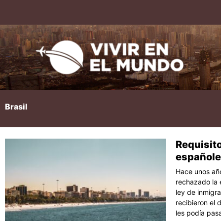
Ir
al
contenido
Brasil
Requisito
Página
Pági
P
españole
Hace unos años
rechazado la 
ley de inmigra
recibieron el 
les podía pas