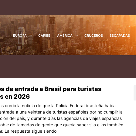
EUROPA
CARIBE
AMÉRICA
CRUCEROS
ESCAPADAS
s de entrada a Brasil para turistas
na
ágina
Página
Página
B
s en 2026
 corrió la noticia de que la Policía Federal brasileña había
entrada a una veintena de turistas españoles por no cumplir la
ción del país, y durante días las agencias de viajes españolas
doble de llamadas de gente que quería saber si a ellos también
ar. La respuesta sigue siendo