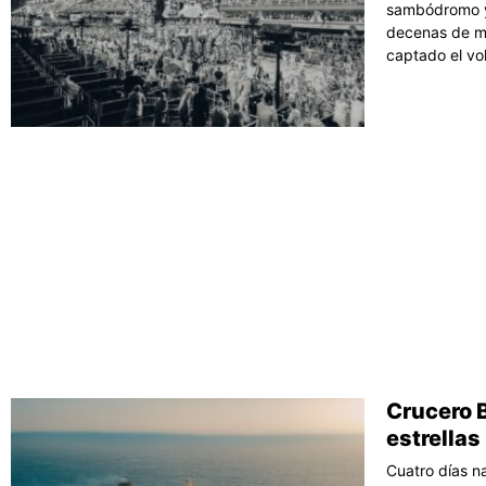
sambódromo y t
decenas de mi
captado el vo
Crucero B
estrellas
Cuatro días n