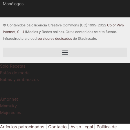
Monólogos
© Contenidos bajo licencia Creative Commons (CC) 1995-2022
Color Vivo
Internet, SLU
(Medios y Redes online). Otros contenidos se cita fuente.
Infraestructura cloud
servidores dedicados
de Stackscale.
Solo Recetas
Estás de moda
Bebés y embarazos
Amor.net
Mamuky
Mujeres.es
Artículos patrocinados
|
Contacto
|
Aviso Legal
|
Política de