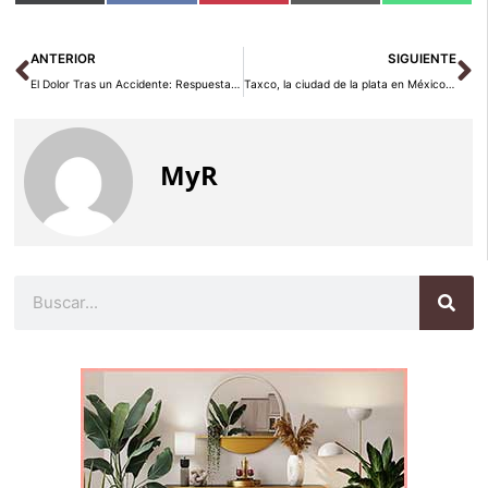
en
en
en
en
en
(Twitter)
Ant
Si
ANTERIOR
SIGUIENTE
El Dolor Tras un Accidente: Respuesta Demorada a Lesiones Menores
Taxco, la ciudad de la plata en México: guía 2026
MyR
Buscar