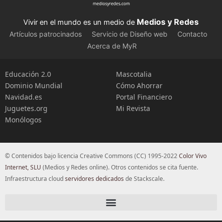
Medios y Redes
Vivir en el mundo es un medio de
Artículos patrocinados
Servicio de Diseño web
Contacto
Acerca de MyR
Educación 2.0
Mascotalia
Dominio Mundial
Cómo Ahorrar
Navidad.es
Portal Financiero
Juguetes.org
Mi Revista
Monólogos
© Contenidos bajo licencia Creative Commons (CC) 1995-2022
Color Vivo
Internet, SLU
(Medios y Redes online). Otros contenidos se cita fuente.
Infraestructura cloud
servidores dedicados
de Stackscale.