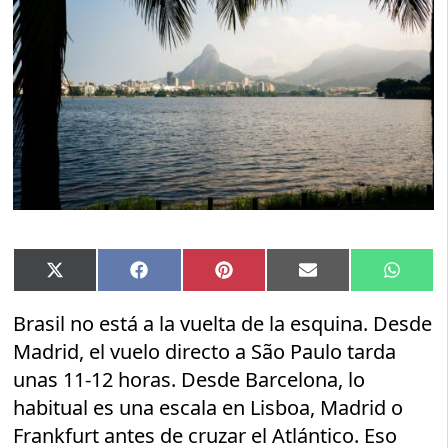
Compartir
Compartir
Compartir
Compartir
Compar
X
Facebook
Pinterest
Email
Whats
en
en
en
en
en
(Twitter)
Brasil no está a la vuelta de la esquina. Desde
Madrid, el vuelo directo a São Paulo tarda
unas 11-12 horas. Desde Barcelona, lo
habitual es una escala en Lisboa, Madrid o
Frankfurt antes de cruzar el Atlántico. Eso