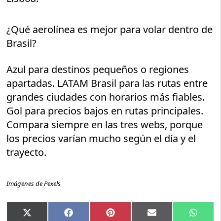
¿Qué aerolínea es mejor para volar dentro de
Brasil?
Azul para destinos pequeños o regiones
apartadas. LATAM Brasil para las rutas entre
grandes ciudades con horarios más fiables.
Gol para precios bajos en rutas principales.
Compara siempre en las tres webs, porque
los precios varían mucho según el día y el
trayecto.
Imágenes de Pexels
Compartir
Compartir
Compartir
Compartir
Compar
X
Facebook
Pinterest
Email
Whats