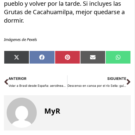
pueblo y volver por la tarde. Si incluyes las
Grutas de Cacahuamilpa, mejor quedarse a
dormir.
Imágenes de Pexels
Compartir
Compartir
Compartir
Compartir
Compar
X
Facebook
Pinterest
Email
Whats
en
en
en
en
en
(Twitter)
Ant
Si
ANTERIOR
SIGUIENTE
Volar a Brasil desde España: aerolineas, rutas y precios 2026
Descenso en canoa por el río Sella: guía práctica 2026
MyR