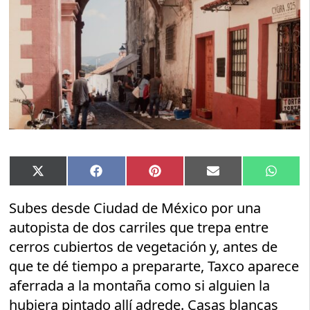
Compartir
Compartir
Compartir
Compartir
Compar
X
Facebook
Pinterest
Email
Whats
en
en
en
en
en
(Twitter)
Subes desde Ciudad de México por una
autopista de dos carriles que trepa entre
cerros cubiertos de vegetación y, antes de
que te dé tiempo a prepararte, Taxco aparece
aferrada a la montaña como si alguien la
hubiera pintado allí adrede. Casas blancas