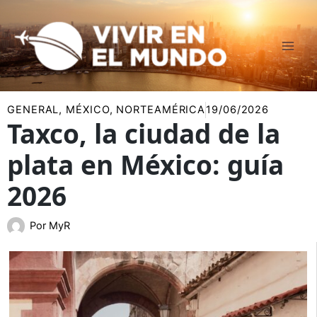
Ir
al
contenido
GENERAL
,
MÉXICO
,
NORTEAMÉRICA
19/06/2026
Taxco, la ciudad de la
plata en México: guía
2026
Por
MyR