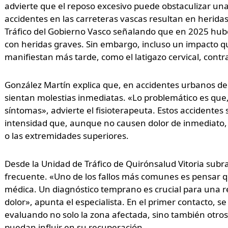
advierte que el reposo excesivo puede obstaculizar un
accidentes en las carreteras vascas resultan en heridas 
Tráfico del Gobierno Vasco señalando que en 2025 hub
con heridas graves. Sin embargo, incluso un impacto 
manifiestan más tarde, como el latigazo cervical, cont
González Martín explica que, en accidentes urbanos de
sientan molestias inmediatas. «Lo problemático es que
síntomas», advierte el fisioterapeuta. Estos accidentes 
intensidad que, aunque no causen dolor de inmediato, 
o las extremidades superiores.
Desde la Unidad de Tráfico de Quirónsalud Vitoria subr
frecuente. «Uno de los fallos más comunes es pensar 
médica. Un diagnóstico temprano es crucial para una rec
dolor», apunta el especialista. En el primer contacto, se
evaluando no solo la zona afectada, sino también otros
puedan influir en su recuperación.