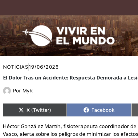
Ir
al
contenido
NOTICIAS
19/06/2026
El Dolor Tras un Accidente: Respuesta Demorada a Les
Por
MyR
Compartir
Compartir
Compartir
Compartir
en
en
en
en
X (Twitter)
Facebook
Héctor González Martín, fisioterapeuta coordinador de 
Vasco, alerta sobre los peligros de minimizar los efecto