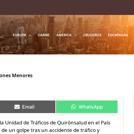
EUROPA
CARIBE
AMÉRICA
CRUCEROS
ESCAPADAS
iones Menores
Compartir
Compartir
Compartir
Compartir
en
en
en
en
Email
WhatsApp
la Unidad de Tráficos de Quirónsalud en el País
s de un golpe tras un accidente de tráfico y