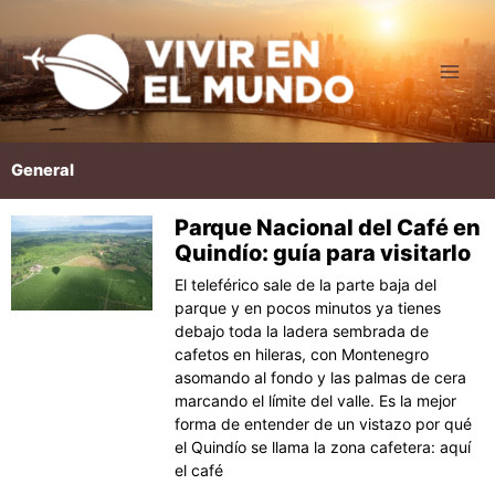
Ir
al
contenido
General
Parque Nacional del Café en
Página
Página
Página
Página
Página
Quindío: guía para visitarlo
El teleférico sale de la parte baja del
parque y en pocos minutos ya tienes
debajo toda la ladera sembrada de
cafetos en hileras, con Montenegro
asomando al fondo y las palmas de cera
marcando el límite del valle. Es la mejor
forma de entender de un vistazo por qué
el Quindío se llama la zona cafetera: aquí
el café