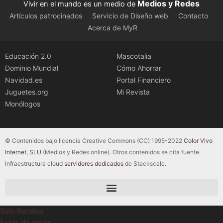
Medios y Redes
Vivir en el mundo es un medio de
Artículos patrocinados
Servicio de Diseño web
Contacto
Acerca de MyR
Educación 2.0
Mascotalia
Dominio Mundial
Cómo Ahorrar
Navidad.es
Portal Financiero
Juguetes.org
Mi Revista
Monólogos
© Contenidos bajo licencia Creative Commons (CC) 1995-2022
Color Vivo
Internet, SLU
(Medios y Redes online). Otros contenidos se cita fuente.
Infraestructura cloud
servidores dedicados
de Stackscale.
Solo Recetas
Estás de moda