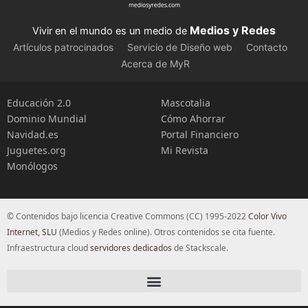
Medios y Redes
Vivir en el mundo es un medio de
Artículos patrocinados
Servicio de Diseño web
Contacto
Acerca de MyR
Educación 2.0
Mascotalia
Dominio Mundial
Cómo Ahorrar
Navidad.es
Portal Financiero
Juguetes.org
Mi Revista
Monólogos
© Contenidos bajo licencia Creative Commons (CC) 1995-2022
Color Vivo
Internet, SLU
(Medios y Redes online). Otros contenidos se cita fuente.
Infraestructura cloud
servidores dedicados
de Stackscale.