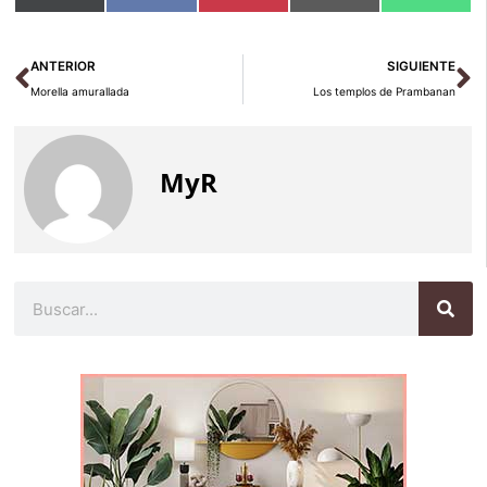
en
en
en
en
en
(Twitter)
Ant
Si
ANTERIOR
SIGUIENTE
Morella amurallada
Los templos de Prambanan
MyR
Buscar