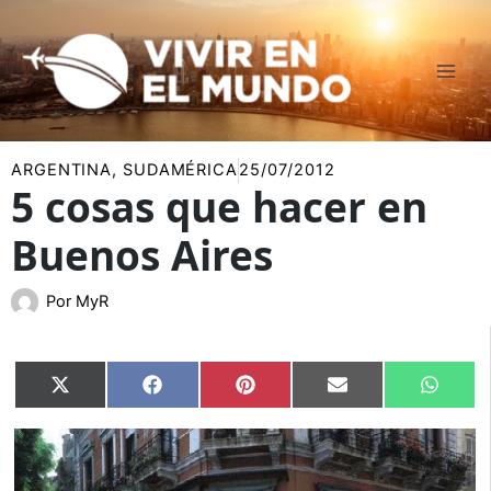
Ir
al
contenido
ARGENTINA
,
SUDAMÉRICA
25/07/2012
5 cosas que hacer en
Buenos Aires
Por
MyR
Compartir
Compartir
Compartir
Compartir
Compar
X
Facebook
Pinterest
Email
Whats
en
en
en
en
en
(Twitter)