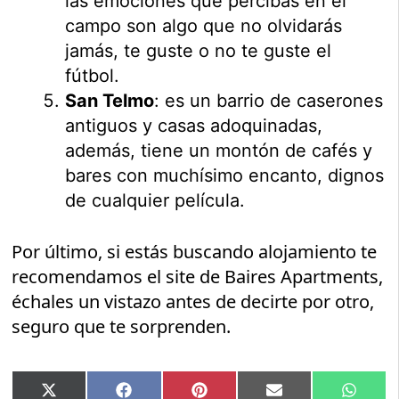
las emociones que percibas en el
campo son algo que no olvidarás
jamás, te guste o no te guste el
fútbol.
San Telmo
: es un barrio de caserones
antiguos y casas adoquinadas,
además, tiene un montón de cafés y
bares con muchísimo encanto, dignos
de cualquier película.
Por último, si estás buscando alojamiento te
recomendamos el site de Baires Apartments,
échales un vistazo antes de decirte por otro,
seguro que te sorprenden.
Compartir
Compartir
Compartir
Compartir
Compar
X
Facebook
Pinterest
Email
Whats