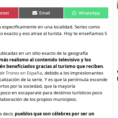
artir
artir
Compartir
Compartir
Compartir
Compartir
en
en
en
en
erest
Email
WhatsApp
 especificamente en una localidad. Series como
o exacto y eso atrae al turista. Hoy te enseñamos 5
ubicadas en un sitio exacto de la geografía
más realismo al contenido televisivo y los
ién beneficiados gracias al turismo que reciben
.
 de Tronos
en España
, debido a los impresionantes
alización de la serie. Y es que la península esconde
tos por la sociedad, que la mayoría
poco en escaparate para destinos turísticos poco
olaboración de los propios municipios.
 decir,
pueblos que son célebres por ser un