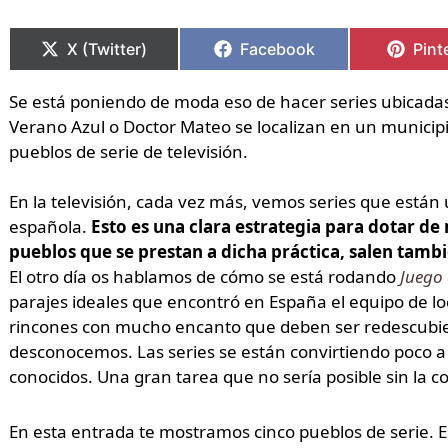
Compartir
Compartir
Compartir
Compartir
Comp
Comp
en
en
en
en
en
en
X (Twitter)
Facebook
Pint
Se está poniendo de moda eso de hacer series ubicadas
Verano Azul o Doctor Mateo se localizan en un municipi
pueblos de serie de televisión.
En la televisión, cada vez más, vemos series que están 
española.
Esto es una clara estrategia para dotar de 
pueblos que se prestan a dicha práctica, salen tamb
El otro día os hablamos de cómo se está rodando
Juego
parajes ideales que encontró en España el equipo de loc
rincones con mucho encanto que deben ser redescubier
desconocemos. Las series se están convirtiendo poco a 
conocidos. Una gran tarea que no sería posible sin la c
En esta entrada te mostramos cinco pueblos de serie. Es