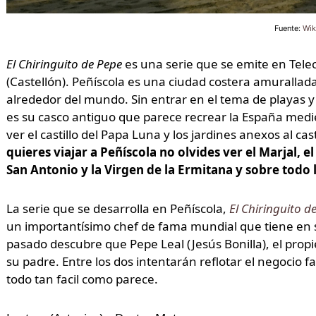
Fuente:
Wik
El Chiringuito de Pepe
es una serie que se emite en Tele
(Castellón). Peñíscola es una ciudad costera amurallad
alrededor del mundo. Sin entrar en el tema de playas y
es su casco antiguo que parece recrear la España mediev
ver el castillo del Papa Luna y los jardines anexos al cas
quieres viajar a Peñíscola no olvides ver el Marjal, e
San Antonio y la Virgen de la Ermitana y sobre todo 
La serie que se desarrolla en Peñíscola,
El Chiringuito d
un importantísimo chef de fama mundial que tiene en s
pasado descubre que Pepe Leal (Jesús Bonilla), el propi
su padre. Entre los dos intentarán reflotar el negocio f
todo tan facil como parece.