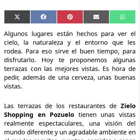
Compartir
Compartir
Compartir
Compartir
Compar
X
Facebook
Pinterest
Email
Whats
en
en
en
en
en
(Twitter)
Algunos lugares están hechos para ver el
cielo, la naturaleza y el entorno que les
rodea. Para eso sirve el buen tiempo, para
disfrutarlo. Hoy te proponemos algunas
terrazas con las mejores vistas. Es hora de
pedir, además de una cerveza, unas buenas
vistas.
Las terrazas de los restaurantes de
Zielo
Shopping en Pozuelo
tienen unas vistas
realmente espectaculares, una visión del
mundo diferente y un agradable ambiente en