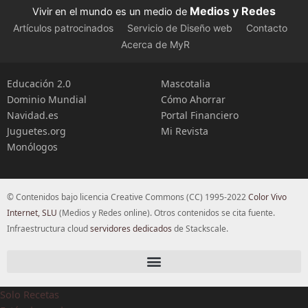
Medios y Redes
Vivir en el mundo es un medio de
Artículos patrocinados
Servicio de Diseño web
Contacto
Acerca de MyR
Educación 2.0
Mascotalia
Dominio Mundial
Cómo Ahorrar
Navidad.es
Portal Financiero
Juguetes.org
Mi Revista
Monólogos
© Contenidos bajo licencia Creative Commons (CC) 1995-2022
Color Vivo
Internet, SLU
(Medios y Redes online). Otros contenidos se cita fuente.
Infraestructura cloud
servidores dedicados
de Stackscale.
Solo Recetas