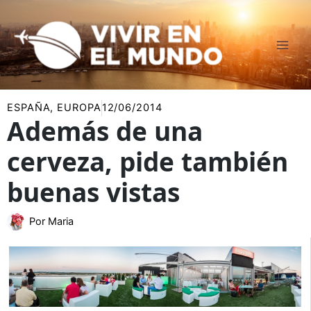
Ir
al
contenido
ESPAÑA
,
EUROPA
12/06/2014
Además de una
cerveza, pide también
buenas vistas
Por
Maria