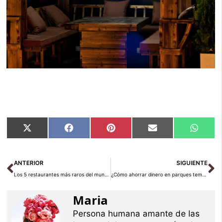
Compartir
Compartir
Compartir
Compartir
Compar
X
Facebook
Pinterest
Email
Whats
en
en
en
en
en
(Twitter)
Ant
Si
ANTERIOR
SIGUIENTE
Los 5 restaurantes más raros del mundo
¿Cómo ahorrar dinero en parques temáticos este verano?
Maria
Persona humana amante de las