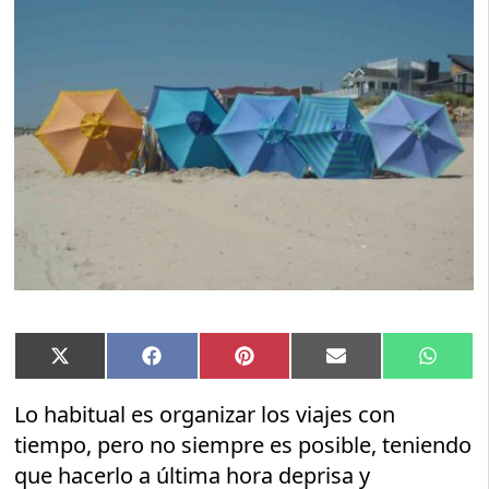
Compartir
Compartir
Compartir
Compartir
Compar
X
Facebook
Pinterest
Email
Whats
en
en
en
en
en
(Twitter)
Lo habitual es organizar los viajes con
tiempo, pero no siempre es posible, teniendo
que hacerlo a última hora deprisa y