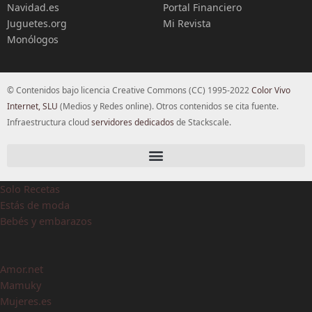
Navidad.es
Portal Financiero
Juguetes.org
Mi Revista
Monólogos
© Contenidos bajo licencia Creative Commons (CC) 1995-2022
Color Vivo
Internet, SLU
(Medios y Redes online). Otros contenidos se cita fuente.
Infraestructura cloud
servidores dedicados
de Stackscale.
Solo Recetas
Estás de moda
Bebés y embarazos
Amor.net
Mamuky
Mujeres.es