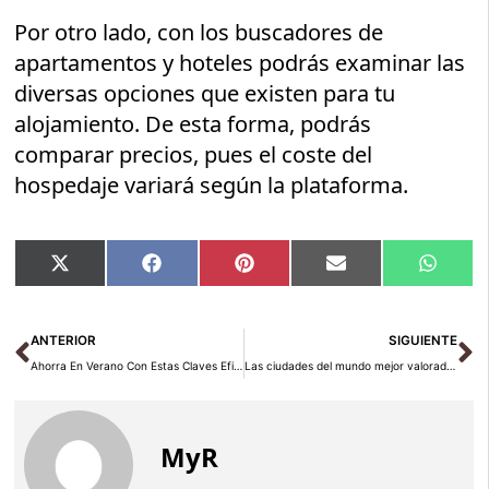
Por otro lado, con los buscadores de
apartamentos y hoteles podrás examinar las
diversas opciones que existen para tu
alojamiento. De esta forma, podrás
comparar precios, pues el coste del
hospedaje variará según la plataforma.
Compartir
Compartir
Compartir
Compartir
Compar
X
Facebook
Pinterest
Email
Whats
en
en
en
en
en
(Twitter)
Ant
Si
ANTERIOR
SIGUIENTE
Ahorra En Verano Con Estas Claves Eficaces
Las ciudades del mundo mejor valoradas por los viajeros
MyR