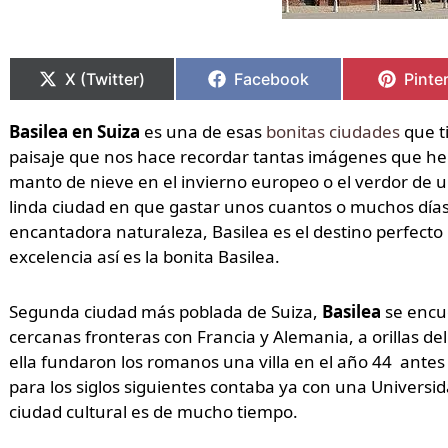
Compartir
Compartir
Compartir
Compartir
Compa
Compa
en
en
en
en
en
en
X (Twitter)
Facebook
Pinte
Basilea en Suiza
es una de esas
bonitas ciudades
que t
paisaje que nos hace recordar tantas imágenes que h
manto de nieve en el invierno europeo o el verdor de 
linda ciudad en que gastar unos cuantos o muchos día
encantadora naturaleza, Basilea es el destino perfecto
excelencia así es la bonita Basilea.
Segunda ciudad más poblada de Suiza,
Basilea
se encu
cercanas fronteras con Francia y Alemania, a orillas de
ella fundaron los romanos una villa en el año 44 antes
para los siglos siguientes contaba ya con una Universi
ciudad cultural es de mucho tiempo.