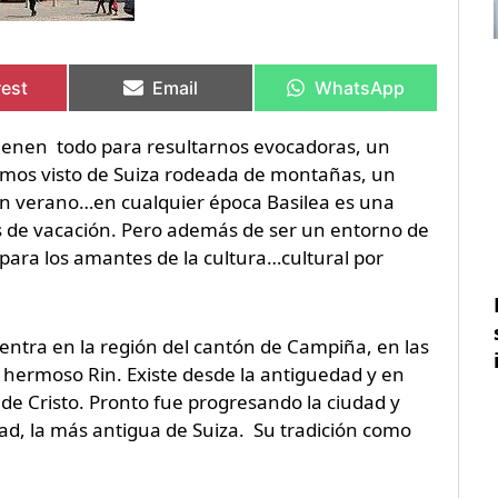
rtir
rtir
Compartir
Compartir
Compartir
Compartir
en
en
en
en
rest
Email
WhatsApp
ienen todo para resultarnos evocadoras, un
emos visto de Suiza rodeada de montañas, un
un verano…en cualquier época Basilea es una
s de vacación. Pero además de ser un entorno de
 para los amantes de la cultura…cultural por
entra en la región del cantón de Campiña, en las
l hermoso Rin. Existe desde la antiguedad y en
 de Cristo. Pronto fue progresando la ciudad y
dad, la más antigua de Suiza. Su tradición como