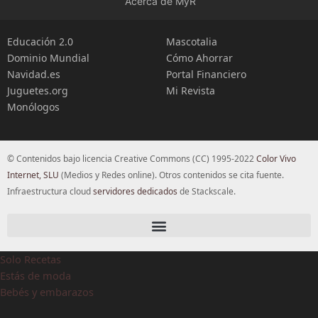
Acerca de MyR
Educación 2.0
Mascotalia
Dominio Mundial
Cómo Ahorrar
Navidad.es
Portal Financiero
Juguetes.org
Mi Revista
Monólogos
© Contenidos bajo licencia Creative Commons (CC) 1995-2022
Color Vivo
Internet, SLU
(Medios y Redes online). Otros contenidos se cita fuente.
Infraestructura cloud
servidores dedicados
de Stackscale.
Solo Recetas
Estás de moda
Bebés y embarazos