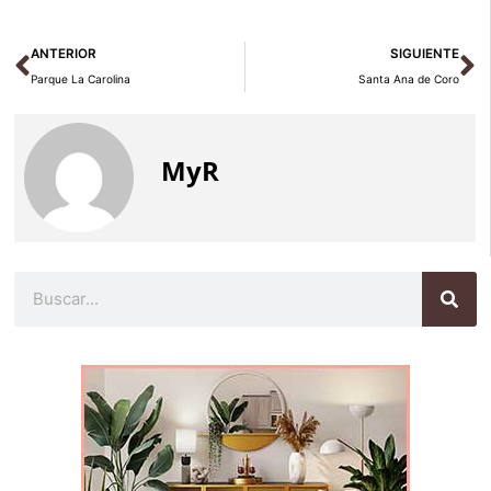
Ant
Si
ANTERIOR
SIGUIENTE
Parque La Carolina
Santa Ana de Coro
MyR
Buscar