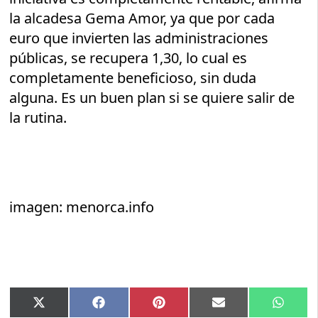
la alcadesa Gema Amor, ya que por cada
euro que invierten las administraciones
públicas, se recupera 1,30, lo cual es
completamente beneficioso, sin duda
alguna. Es un buen plan si se quiere salir de
la rutina.
imagen: menorca.info
Compartir
Compartir
Compartir
Compartir
Compar
X
Facebook
Pinterest
Email
Whats
en
en
en
en
en
(Twitter)