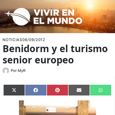
Ir
al
contenido
NOTICIAS
06/09/2012
Benidorm y el turismo
senior europeo
Por
MyR
Compartir
Compartir
Compartir
Compartir
Compar
X
Facebook
Pinterest
Email
Whats
en
en
en
en
en
(Twitter)