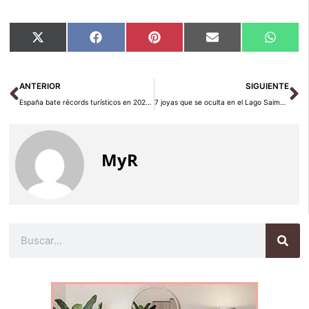
Compartir
Compartir
Compartir
Compartir
Compar
X
Facebook
Pinterest
Email
Whats
en
en
en
en
en
(Twitter)
Ant
Si
ANTERIOR
SIGUIENTE
España bate récords turísticos en 2025, pero las ganancias no llegan a todos
7 joyas que se oculta en el Lago Saimaa de Finlandia
MyR
Buscar