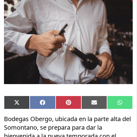
Compartir
Compartir
Compartir
Compartir
Compar
X
Facebook
Pinterest
Email
Whats
en
en
en
en
en
(Twitter)
Bodegas Obergo, ubicada en la parte alta del
Somontano, se prepara para dar la
bienvenida a la nueva temporada con el