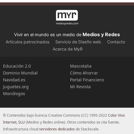
Medios y Redes
Vivir en el mundo es un medio de
Artículos patrocinados
Servicio de Diseño web
Contacto
Acerca de MyR
Educación 2.0
Mascotalia
Dominio Mundial
Cómo Ahorrar
Navidad.es
Portal Financiero
Juguetes.org
Mi Revista
Monólogos
© Contenidos bajo licencia Creative Commons (CC) 1995-2022
Color Vivo
Internet, SLU
(Medios y Redes online). Otros contenidos se cita fuente.
Infraestructura cloud
servidores dedicados
de Stackscale.