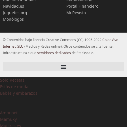
Navidad.es
Portal Financiero
Juguetes.org
Mi Revista
Monólogos
© Contenidos bajo licencia Creative Commons (CC) 1995-2022
Color Vivo
Internet, SLU
(Medios y Redes online). Otros contenidos se cita fuente.
Infraestructura cloud
servidores dedicados
de Stackscale.
Solo Recetas
Estás de moda
Bebés y embarazos
Amor.net
Mamuky
Mujeres.es