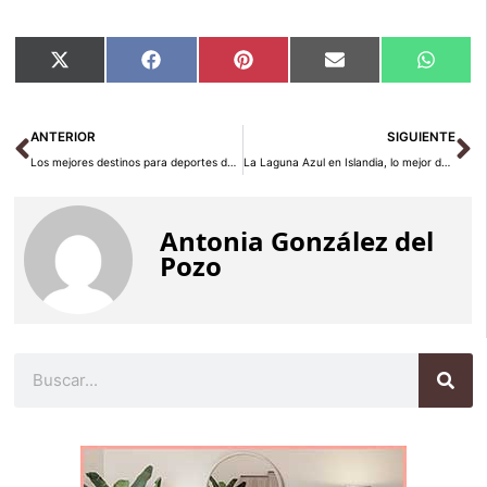
Compartir
Compartir
Compartir
Compartir
Compar
X
Facebook
Pinterest
Email
Whats
en
en
en
en
en
(Twitter)
Ant
Si
ANTERIOR
SIGUIENTE
Los mejores destinos para deportes de invierno en Europa
La Laguna Azul en Islandia, lo mejor del turismo de salud
Antonia González del
Pozo
Buscar