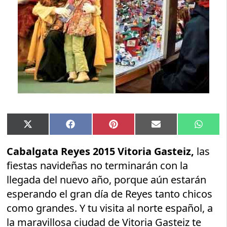
Compartir
Compartir
Compartir
Compartir
Compar
X
Facebook
Pinterest
Email
Whats
en
en
en
en
en
(Twitter)
Cabalgata Reyes 2015 Vitoria Gasteiz,
las
fiestas navideñas no terminarán con la
llegada del nuevo año, porque aún estarán
esperando el gran día de Reyes tanto chicos
como grandes. Y tu visita al norte español, a
la maravillosa ciudad de Vitoria Gasteiz te