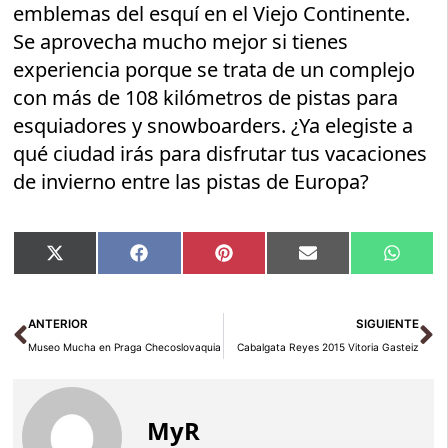
emblemas del esquí en el Viejo Continente.
Se aprovecha mucho mejor si tienes
experiencia porque se trata de un complejo
con más de 108 kilómetros de pistas para
esquiadores y snowboarders. ¿Ya elegiste a
qué ciudad irás para disfrutar tus vacaciones
de invierno entre las pistas de Europa?
Compartir
Compartir
Compartir
Compartir
Compar
X
Facebook
Pinterest
Email
Whats
en
en
en
en
en
(Twitter)
Ant
Si
ANTERIOR
SIGUIENTE
Museo Mucha en Praga Checoslovaquia
Cabalgata Reyes 2015 Vitoria Gasteiz
MyR