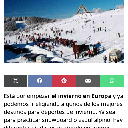
Compartir
Compartir
Compartir
Compartir
Compar
X
Facebook
Pinterest
Email
Whats
en
en
en
en
en
(Twitter)
Está por empezar
el invierno en Europa
y ya
podemos ir eligiendo algunos de los mejores
destinos para deportes de invierno. Ya sea
para practicar snowboard o esquí alpino, hay
diferentes ciudades en donde podremos