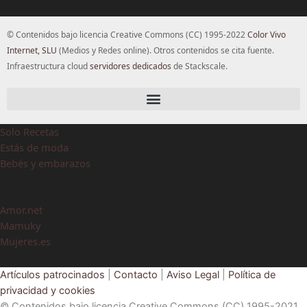
© Contenidos bajo licencia Creative Commons (CC) 1995-2022
Color Vivo
Internet, SLU
(Medios y Redes online). Otros contenidos se cita fuente.
Infraestructura cloud
servidores dedicados
de Stackscale.
Solo Recetas
Estás de moda
Bebés y embarazos
Amor.net
Mamuky
Mujeres.es
Artículos patrocinados
|
Contacto
|
Aviso Legal
|
Política de
privacidad y cookies
© Contenidos bajo licencia Creative Commons (CC) 1995-2021