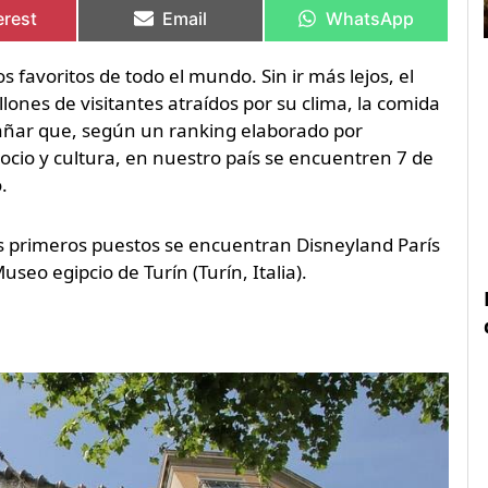
en
en
en
en
erest
Email
WhatsApp
s favoritos de todo el mundo. Sin ir más lejos, el
lones de visitantes atraídos por su clima, la comida
xtrañar que, según un ranking elaborado por
cio y cultura, en nuestro país se encuentren 7 de
.
es primeros puestos se encuentran Disneyland París
useo egipcio de Turín (Turín, Italia).