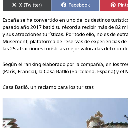
en
en
en
en
en
en
X (Twitter)
Facebook
Pint
España se ha convertido en uno de los destinos turístico
pasado año 2017 batió su récord a recibir más de 82 mil
y sus atracciones turísticas. Por todo ello, no es de e
Musement, plataforma de reservas de experiencias de o
las 25 atracciones turísticas mejor valoradas del mundo
Según el ranking elaborado por la compañía, en los tr
(París, Francia), la Casa Batlló (Barcelona, España) y el M
Casa Batlló, un reclamo para los turistas