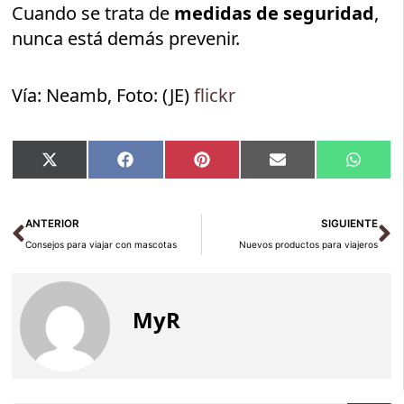
Cuando se trata de
medidas de seguridad
,
nunca está demás prevenir.
Vía: Neamb, Foto: (JE)
flickr
Compartir
Compartir
Compartir
Compartir
Compar
X
Facebook
Pinterest
Email
Whats
en
en
en
en
en
(Twitter)
Ant
Si
ANTERIOR
SIGUIENTE
Consejos para viajar con mascotas
Nuevos productos para viajeros
MyR