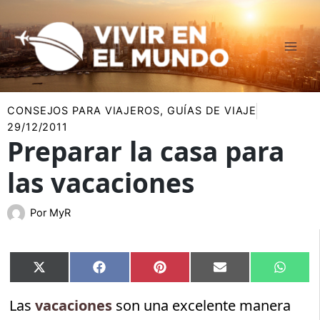
Ir
al
contenido
CONSEJOS PARA VIAJEROS
,
GUÍAS DE VIAJE
29/12/2011
Preparar la casa para
las vacaciones
Por
MyR
Compartir
Compartir
Compartir
Compartir
Compar
X
Facebook
Pinterest
Email
Whats
en
en
en
en
en
(Twitter)
Las
vacaciones
son una excelente manera