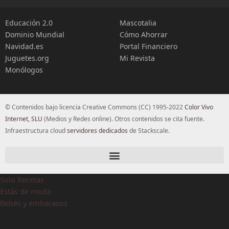
Educación 2.0
Mascotalia
Dominio Mundial
Cómo Ahorrar
Navidad.es
Portal Financiero
Juguetes.org
Mi Revista
Monólogos
© Contenidos bajo licencia Creative Commons (CC) 1995-2022
Color Vivo
Internet, SLU
(Medios y Redes online). Otros contenidos se cita fuente.
Infraestructura cloud
servidores dedicados
de Stackscale.
Solo Recetas
Estás de moda
Bebés y embarazos