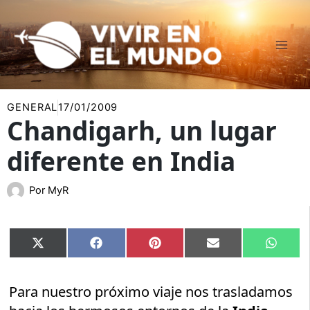
Ir
al
contenido
GENERAL
17/01/2009
Chandigarh, un lugar
diferente en India
Por
MyR
Compartir
Compartir
Compartir
Compartir
Compar
X
Facebook
Pinterest
Email
Whats
en
en
en
en
en
(Twitter)
Para nuestro próximo viaje nos trasladamos