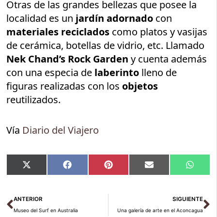
Otras de las grandes bellezas que posee la
localidad es un
jardín adornado
con
materiales reciclados
como platos y vasijas
de cerámica, botellas de vidrio, etc. Llamado
Nek Chand’s Rock Garden
y cuenta además
con una especia de
laberinto
lleno de
figuras realizadas con los
objetos
reutilizados.
Vía
Diario del Viajero
Compartir
Compartir
Compartir
Compartir
Compar
X
Facebook
Pinterest
Email
Whats
en
en
en
en
en
(Twitter)
Ant
Si
ANTERIOR
SIGUIENTE
Museo del Surf en Australia
Una galería de arte en el Aconcagua