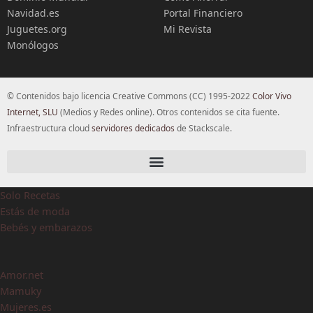
Navidad.es
Portal Financiero
Juguetes.org
Mi Revista
Monólogos
© Contenidos bajo licencia Creative Commons (CC) 1995-2022
Color Vivo
Internet, SLU
(Medios y Redes online). Otros contenidos se cita fuente.
Infraestructura cloud
servidores dedicados
de Stackscale.
Solo Recetas
Estás de moda
Bebés y embarazos
Amor.net
Mamuky
Mujeres.es